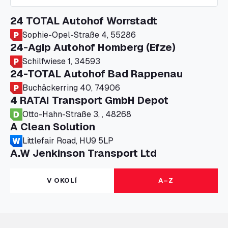
24 TOTAL Autohof Worrstadt
Sophie-Opel-Straße 4, 55286
24-Agip Autohof Homberg (Efze)
Schilfwiese 1, 34593
24-TOTAL Autohof Bad Rappenau
Buchäckerring 40, 74906
4 RATAI Transport GmbH Depot
Otto-Hahn-Straße 3, , 48268
A Clean Solution
Littlefair Road, HU9 5LP
A.W Jenkinson Transport Ltd
Progress House, ME11 5GA
A+G Nettetal - Depot Parking
V OKOLÍ
A–Z
Am Panneschopp 7, 41334
A1 Truckstop Colsterworth Ltd
A151, Bourne Road, NG33 5JN