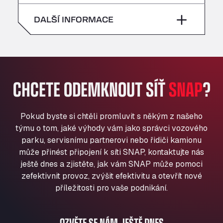
neděle
–
All 4 Trucks
sobota
–
DALŠÍ INFORMACE
Klaverbladstaat 21, 3560
American Truck Wash
neděle
–
Av. des Etats-Unis 90, 6041
Andamur Guarroman
Aut. A4 Salida 288 Pol. Ind. del Guadiel, 23210
CHCETE ODEMKNOUT SÍŤ
SNAP
?
Andamur La Junquera
AP7 Salida 2, C/ Bassegoda, 4, 17700
Andamur Pamplona
Pokud byste si chtěli promluvit s někým z našeho
A-15 Salida Imarcoain, 31119
týmu o tom, jaké výhody vám jako správci vozového
Andamur San Roman II
parku, servisnímu partnerovi nebo řidiči kamionu
může přinést připojení k síti SNAP, kontaktujte nás
Aut A1 Exit 385, 01207
ještě dnes a zjistěte, jak vám SNAP může pomoci
Anglia Motel
zefektivnit provoz, zvýšit efektivitu a otevřít nové
Washway Road, PE12 8LT
příležitosti pro vaše podnikání.
Anpol Sp. z o.o.
Ul. Torunska 147, 85884
Aqua Ariva GmbH
OZVĚTE SE NÁM JEŠTĚ DNES