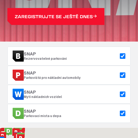
ZAREGISTRUJTE SE JEŠTĚ DNES
SNAP
Rezervovatelné parkování
SNAP
Parkoviště pro nákladní automobily
SNAP
Mytí nákladních vozidel
SNAP
Parkovací místa u depa