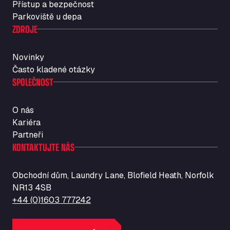
Přístup a bezpečnost
Str. Vigentina, 205 km 5+380, 27010
Parkoviště u depa
Autotransit Amann
ZDROJE
Auf dem Dreisch 8, 34346
Avin Kominis
Novinky
Vasilikos Intersection E90, 46 100
Často kladené otázky
AW Jenkinson Runcorn Truck Parking
SPOLEČNOST
Ashville Way, WA7 3EZ
AWJ Penrith Truckstop
O nás
M6 J40, Penrith Industrial Estate, CA11 9EH
Kariéra
Backline Logistics Limited
Partneři
Hill Barton Business park, EX5 1DR
KONTAKTUJTE NÁS
Ballestas Flores
Ctra C 157 , 37009
Obchodní dům, Laundry Lane, Blofield Heath, Norfolk
Ballinluig Services
NR13 4SB
Ballinluig, PH9 0LG
+44 (0)1603 777242
Bapaume Truck House A1
ZI de la Vallée du Bois EST, 62450