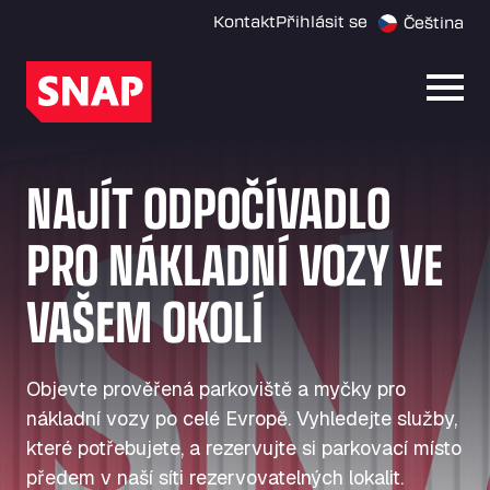
Kontakt
Přihlásit se
Čeština
Otevř
NAJÍT ODPOČÍVADLO
PRO NÁKLADNÍ VOZY VE
VAŠEM OKOLÍ
Objevte prověřená parkoviště a myčky pro
nákladní vozy po celé Evropě. Vyhledejte služby,
které potřebujete, a rezervujte si parkovací místo
předem v naší síti rezervovatelných lokalit.