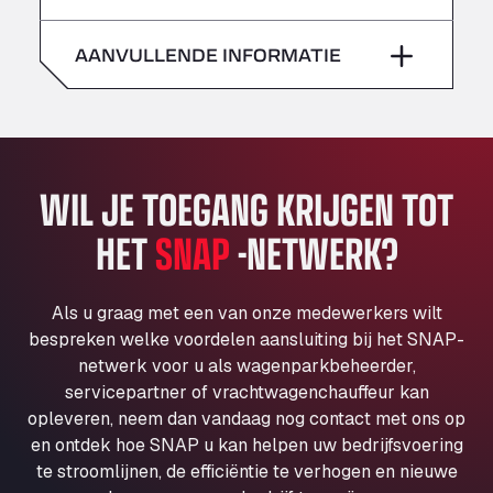
zaterdag
–
Klaverbladstaat 21, 3560
American Truck Wash
AANVULLENDE INFORMATIE
zondag
–
Av. des Etats-Unis 90, 6041
Andamur Guarroman
Aut. A4 Salida 288 Pol. Ind. del Guadiel, 23210
Andamur La Junquera
WIL JE TOEGANG KRIJGEN TOT
AP7 Salida 2, C/ Bassegoda, 4, 17700
Andamur Pamplona
HET
SNAP
-NETWERK?
A-15 Salida Imarcoain, 31119
Andamur San Roman II
Aut A1 Exit 385, 01207
Als u graag met een van onze medewerkers wilt
Anglia Motel
bespreken welke voordelen aansluiting bij het SNAP-
netwerk voor u als wagenparkbeheerder,
Washway Road, PE12 8LT
servicepartner of vrachtwagenchauffeur kan
Anpol Sp. z o.o.
opleveren, neem dan vandaag nog contact met ons op
Ul. Torunska 147, 85884
en ontdek hoe SNAP u kan helpen uw bedrijfsvoering
Aqua Ariva GmbH
te stroomlijnen, de efficiëntie te verhogen en nieuwe
Marie-Curie-Straße 24, 68219