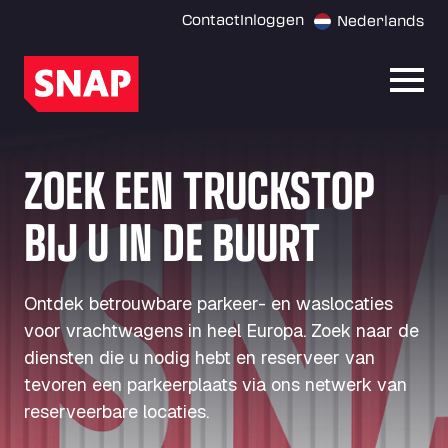
Contact
Inloggen
Nederlands
Menu
ZOEK EEN TRUCKSTOP
BIJ U IN DE BUURT
Ontdek betrouwbare parkeer- en waslocaties
voor vrachtwagens in heel Europa. Zoek naar de
diensten die u nodig hebt en reserveer van
tevoren een parkeerplaats via ons netwerk van
reserveerbare locaties.