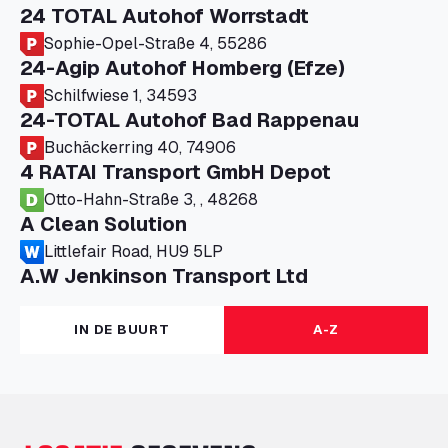
24 TOTAL Autohof Worrstadt
Sophie-Opel-Straße 4, 55286
24-Agip Autohof Homberg (Efze)
Schilfwiese 1, 34593
24-TOTAL Autohof Bad Rappenau
Buchäckerring 40, 74906
4 RATAI Transport GmbH Depot
Otto-Hahn-Straße 3, , 48268
A Clean Solution
Littlefair Road, HU9 5LP
A.W Jenkinson Transport Ltd
Progress House, ME11 5GA
A+G Nettetal - Depot Parking
IN DE BUURT
A-Z
Am Panneschopp 7, 41334
A1 Truckstop Colsterworth Ltd
A151, Bourne Road, NG33 5JN
A14 Ellington Truck Wash - R J Hawkins