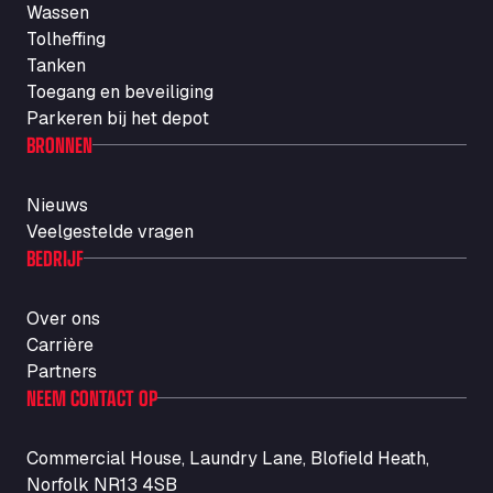
Wassen
Autotransit Amann
Tolheffing
Auf dem Dreisch 8, 34346
Tanken
Avin Kominis
Toegang en beveiliging
Vasilikos Intersection E90, 46 100
Parkeren bij het depot
AW Jenkinson Runcorn Truck Parking
BRONNEN
Ashville Way, WA7 3EZ
AWJ Penrith Truckstop
Nieuws
M6 J40, Penrith Industrial Estate, CA11 9EH
Veelgestelde vragen
Backline Logistics Limited
BEDRIJF
Hill Barton Business park, EX5 1DR
Ballestas Flores
Over ons
Ctra C 157 , 37009
Carrière
Ballinluig Services
Partners
Ballinluig, PH9 0LG
NEEM CONTACT OP
Bapaume Truck House A1
ZI de la Vallée du Bois EST, 62450
Commercial House, Laundry Lane, Blofield Heath,
Barneys Diner
Norfolk NR13 4SB