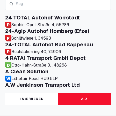
24 TOTAL Autohof Worrstadt
Sophie-Opel-Straße 4, 55286
24-Agip Autohof Homberg (Efze)
Schilfwiese 1, 34593
24-TOTAL Autohof Bad Rappenau
Buchäckerring 40, 74906
4 RATAI Transport GmbH Depot
Otto-Hahn-Straße 3, , 48268
A Clean Solution
Littlefair Road, HU9 5LP
A.W Jenkinson Transport Ltd
Progress House, ME11 5GA
A+G Nettetal - Depot Parking
I NÆRHEDEN
A-Z
Am Panneschopp 7, 41334
A1 Truckstop Colsterworth Ltd