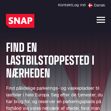
Kontakt
Log ind
Dansk
Åbn 
FIND EN
LASTBILSTOPPESTED I
NÆRHEDEN
Find pålidelige parkerings- og vaskepladser til
lastbiler i hele Europa. Søg efter de tjenester, du
har brug for, og reserver en parkeringsplads på
forhånd via vores netværk af steder, hvor man