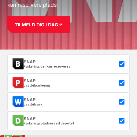
kan reservere plads.
TILMELD DIG I DAG
SNAP
Parkering, der kan reserveres
SNAP
Lastbilparkering
SNAP
Lastbilvask
SNAP
Parkeringspladser ved depotet