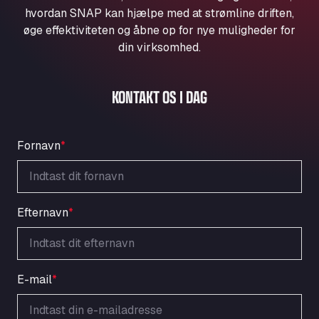
Aqua Ariva GmbH
hvordan SNAP kan hjælpe med at strømline driften,
øge effektiviteten og åbne op for nye muligheder for
Marie-Curie-Straße 24, 68219
Aral Autohof Bockel
din virksomhed.
An der Autobahn 1, 27404
ARAL Autohof Bockenem
KONTAKT OS I DAG
Oppelner Str. 1, 31167
ARAL Autohof Merklingen
Nellinger Str. 24, 89188
Fornavn
*
ARAL Autohof Preis
Schellweilerstraße 1, 66871
ARAL Tankstelle - XXL Truckwash.de
GmbH
Efternavn
*
Obernburger Str. 127, 63811
Ardleigh South Services
a120 westbound, CO77SL
E-mail
*
Area 47 Hermanos Rico
Autovia A4 km 47, 28300