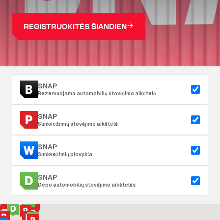
REGISTRUOKITĖS ŠIANDIEN
SNAP
Rezervuojama automobilių stovėjimo aikštelė
SNAP
Sunkvežimių stovėjimo aikštelė
SNAP
Sunkvežimių plovykla
SNAP
Depo automobilių stovėjimo aikštelės