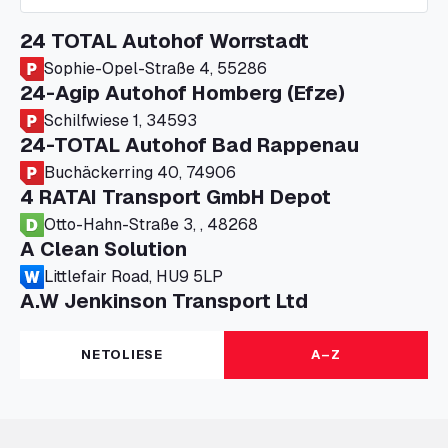
24 TOTAL Autohof Worrstadt
Sophie-Opel-Straße 4, 55286
24-Agip Autohof Homberg (Efze)
Schilfwiese 1, 34593
24-TOTAL Autohof Bad Rappenau
Buchäckerring 40, 74906
4 RATAI Transport GmbH Depot
Otto-Hahn-Straße 3, , 48268
A Clean Solution
Littlefair Road, HU9 5LP
A.W Jenkinson Transport Ltd
Progress House, ME11 5GA
A+G Nettetal - Depot Parking
NETOLIESE
A–Z
Am Panneschopp 7, 41334
A1 Truckstop Colsterworth Ltd
A151, Bourne Road, NG33 5JN