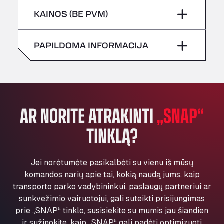
Šeštadienis
–
All 4 Trucks
Penktadienis
–
KAINOS (BE PVM)
Klaverbladstaat 21, 3560
Sekmadienis
–
American Truck Wash
Šeštadienis
–
PAPILDOMA INFORMACIJA
Av. des Etats-Unis 90, 6041
Andamur Guarroman
Sekmadienis
–
Aut. A4 Salida 288 Pol. Ind. del Guadiel, 23210
Andamur La Junquera
AP7 Salida 2, C/ Bassegoda, 4, 17700
AR NORITE ATRAKINTI
„SNAP“
Andamur Pamplona
TINKLĄ?
A-15 Salida Imarcoain, 31119
Andamur San Roman II
Aut A1 Exit 385, 01207
Jei norėtumėte pasikalbėti su vienu iš mūsų
Anglia Motel
komandos narių apie tai, kokią naudą jums, kaip
Washway Road, PE12 8LT
transporto parko vadybininkui, paslaugų partneriui ar
Anpol Sp. z o.o.
sunkvežimio vairuotojui, gali suteikti prisijungimas
Ul. Torunska 147, 85884
prie „SNAP“ tinklo, susisiekite su mumis jau šiandien
Aqua Ariva GmbH
ir sužinokite, kaip „SNAP“ gali padėti optimizuoti