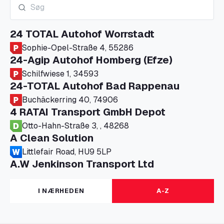
24 TOTAL Autohof Worrstadt
Sophie-Opel-Straße 4, 55286
24-Agip Autohof Homberg (Efze)
Schilfwiese 1, 34593
24-TOTAL Autohof Bad Rappenau
Buchäckerring 40, 74906
4 RATAI Transport GmbH Depot
Otto-Hahn-Straße 3, , 48268
A Clean Solution
Littlefair Road, HU9 5LP
A.W Jenkinson Transport Ltd
Progress House, ME11 5GA
A+G Nettetal - Depot Parking
I NÆRHEDEN
A-Z
Am Panneschopp 7, 41334
A1 Truckstop Colsterworth Ltd