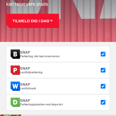
kan reservere plads.
TILMELD DIG I DAG
SNAP
Parkering, der kan reserveres
SNAP
Lastbilparkering
SNAP
Lastbilvask
SNAP
Parkeringspladser ved depotet