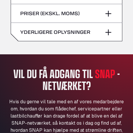
lørdag
–
Bühlwiesenweg 15, 72221
fredag
–
PRISER (EKSKL. MOMS)
All 4 Trucks
søndag
–
lørdag
–
Klaverbladstaat 21, 3560
American Truck Wash
YDERLIGERE OPLYSNINGER
søndag
–
Av. des Etats-Unis 90, 6041
Andamur Guarroman
Aut. A4 Salida 288 Pol. Ind. del Guadiel, 23210
Andamur La Junquera
AP7 Salida 2, C/ Bassegoda, 4, 17700
VIL DU FÅ ADGANG TIL
SNAP
-
Andamur Pamplona
NETVÆRKET?
A-15 Salida Imarcoain, 31119
Andamur San Roman II
Aut A1 Exit 385, 01207
Hvis du gerne vil tale med en af vores medarbejdere
Anglia Motel
om, hvordan du som flådechef, servicepartner eller
Washway Road, PE12 8LT
lastbilchauffør kan drage fordel af at blive en del af
Anpol Sp. z o.o.
SNAP-netværket, så kontakt os i dag og find ud af,
hvordan SNAP kan hjælpe med at strømline driften,
Ul. Torunska 147, 85884