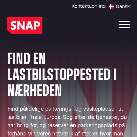
Kontakt
Log ind
Dansk
Åbn 
FIND EN
LASTBILSTOPPESTED I
NÆRHEDEN
Find pålidelige parkerings- og vaskepladser til
lastbiler i hele Europa. Søg efter de tjenester, du
har brug for, og reserver en parkeringsplads på
forhånd via vores netværk af steder, hvor man