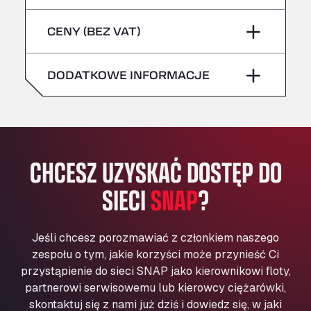
sobota
–
niebezpieczne/ADR
Bühlwiesenweg 15, 72221
piątek
–
CENY (BEZ VAT)
All 4 Trucks
niedziela
–
sobota
–
Klaverbladstaat 21, 3560
American Truck Wash
DODATKOWE INFORMACJE
niedziela
–
Av. des Etats-Unis 90, 6041
Andamur Guarroman
Aut. A4 Salida 288 Pol. Ind. del Guadiel, 23210
Andamur La Junquera
CHCESZ UZYSKAĆ DOSTĘP DO
AP7 Salida 2, C/ Bassegoda, 4, 17700
Andamur Pamplona
SIECI
SNAP
?
A-15 Salida Imarcoain, 31119
Andamur San Roman II
Aut A1 Exit 385, 01207
Jeśli chcesz porozmawiać z członkiem naszego
Anglia Motel
zespołu o tym, jakie korzyści może przynieść Ci
Washway Road, PE12 8LT
przystąpienie do sieci SNAP jako kierownikowi floty,
Anpol Sp. z o.o.
partnerowi serwisowemu lub kierowcy ciężarówki,
skontaktuj się z nami już dziś i dowiedz się, w jaki
Ul. Torunska 147, 85884