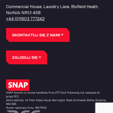
ZI de la Vallée du Bois EST, 62450
Commercial House, Laundry Lane, Blofield Heath,
Barneys Diner
Norfolk NR13 4SB
A18 Melton Ross Road, DN38 6LB
+44 (0)1603 777242
Bars Logistics Ltd
Elm Farm Depot, CO6 1HU
Bartrums Haulage & Storage
SKONTAKTUJ SIĘ Z NAMI
A140, Langton Green, IP23 7HS
Basiq Truck Cleaning Amsterdam
Bolstoen 9, 1046 AS
ZALOGUJ SIĘ
Basiq Truck Cleaning Echt
Fahrenheitweg 20, 6101 WR
Basiq Truck Cleaning Hoogeveen
A.G. Bellstraat 35A, 7903 AD
Logo SNAP
Bathgate Truck & Car Wash
SNAP Account to nazwa handlowa firmy ETP Card Processing Ltd, należącej do
16 Inchmuir Road, EH48 2EP
grupy DCC.
Batim Truckstop
Adres siedziby: 1st Floor Allday House, Warrington Road, Birchwood, Wielka Brytania,
WA3 6GR.
Lar Bck Z 7 Mennen, 8930
Numer rejestracji firmy: 06576159