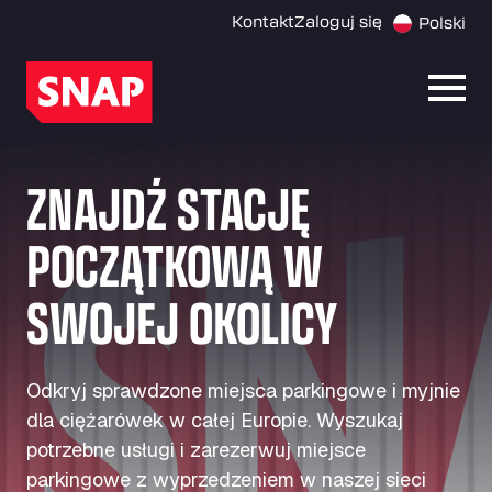
Kontakt
Zaloguj się
Polski
Otwó
ZNAJDŹ STACJĘ
POCZĄTKOWĄ W
SWOJEJ OKOLICY
Odkryj sprawdzone miejsca parkingowe i myjnie
dla ciężarówek w całej Europie. Wyszukaj
potrzebne usługi i zarezerwuj miejsce
parkingowe z wyprzedzeniem w naszej sieci