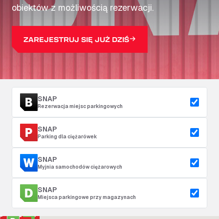
obiektów z możliwością rezerwacji.
ZAREJESTRUJ SIĘ JUŻ DZIŚ
SNAP
Rezerwacja miejsc parkingowych
SNAP
Parking dla ciężarówek
SNAP
Myjnia samochodów ciężarowych
SNAP
Miejsca parkingowe przy magazynach