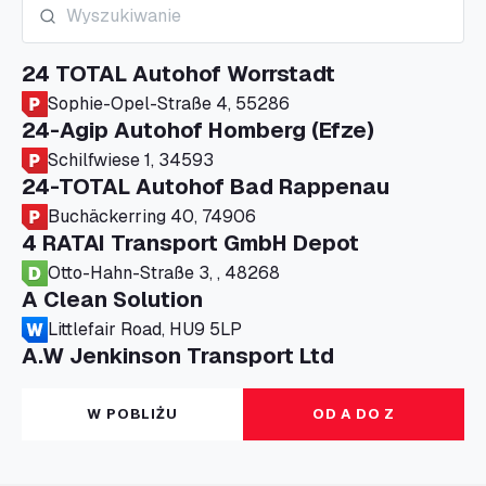
24 TOTAL Autohof Worrstadt
Sophie-Opel-Straße 4, 55286
24-Agip Autohof Homberg (Efze)
Schilfwiese 1, 34593
24-TOTAL Autohof Bad Rappenau
Buchäckerring 40, 74906
4 RATAI Transport GmbH Depot
Otto-Hahn-Straße 3, , 48268
A Clean Solution
Littlefair Road, HU9 5LP
A.W Jenkinson Transport Ltd
Progress House, ME11 5GA
A+G Nettetal - Depot Parking
W POBLIŻU
OD A DO Z
Am Panneschopp 7, 41334
A1 Truckstop Colsterworth Ltd