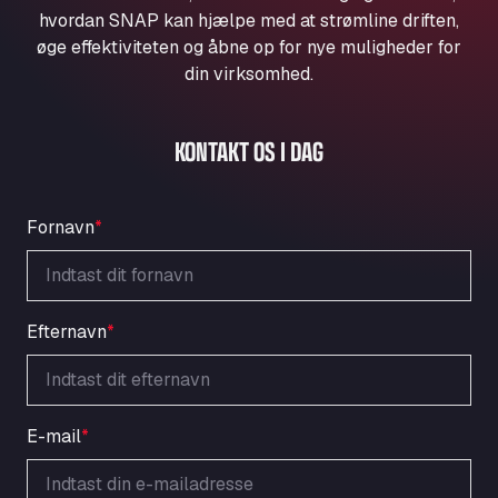
Aqua Ariva GmbH
hvordan SNAP kan hjælpe med at strømline driften,
øge effektiviteten og åbne op for nye muligheder for
Marie-Curie-Straße 24, 68219
Aral Autohof Bockel
din virksomhed.
An der Autobahn 1, 27404
ARAL Autohof Bockenem
KONTAKT OS I DAG
Oppelner Str. 1, 31167
ARAL Autohof Merklingen
Nellinger Str. 24, 89188
Fornavn
*
ARAL Autohof Preis
Schellweilerstraße 1, 66871
ARAL Tankstelle - XXL Truckwash.de
GmbH
Efternavn
*
Obernburger Str. 127, 63811
Ardleigh South Services
a120 westbound, CO77SL
E-mail
*
Area 47 Hermanos Rico
Autovia A4 km 47, 28300