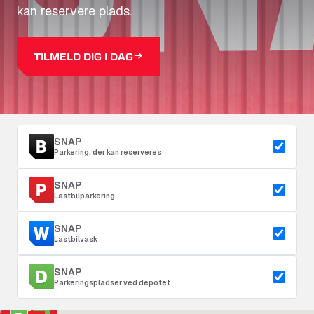
kan reservere plads.
TILMELD DIG I DAG
SNAP
Parkering, der kan reserveres
SNAP
Lastbilparkering
SNAP
Lastbilvask
SNAP
Parkeringspladser ved depotet