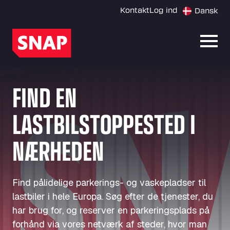
Kontakt
Log ind
Dansk
Åbn 
FIND EN
LASTBILSTOPPESTED I
NÆRHEDEN
Find pålidelige parkerings- og vaskepladser til
lastbiler i hele Europa. Søg efter de tjenester, du
har brug for, og reserver en parkeringsplads på
forhånd via vores netværk af steder, hvor man