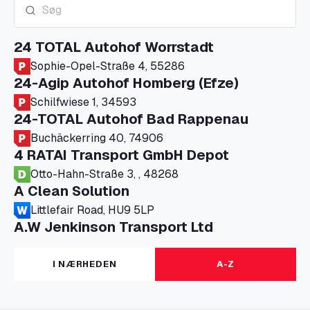
24 TOTAL Autohof Worrstadt
Sophie-Opel-Straße 4, 55286
24-Agip Autohof Homberg (Efze)
Schilfwiese 1, 34593
24-TOTAL Autohof Bad Rappenau
Buchäckerring 40, 74906
4 RATAI Transport GmbH Depot
Otto-Hahn-Straße 3, , 48268
A Clean Solution
Littlefair Road, HU9 5LP
A.W Jenkinson Transport Ltd
Progress House, ME11 5GA
A+G Nettetal - Depot Parking
I NÆRHEDEN
A-Z
Am Panneschopp 7, 41334
A1 Truckstop Colsterworth Ltd