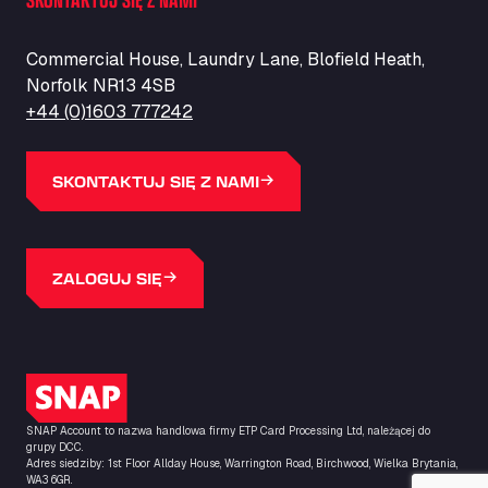
ZI de la Vallée du Bois EST, 62450
Barneys Diner
Commercial House, Laundry Lane, Blofield Heath,
A18 Melton Ross Road, DN38 6LB
Norfolk NR13 4SB
Bars Logistics Ltd
+44 (0)1603 777242
Elm Farm Depot, CO6 1HU
Bartrums Haulage & Storage
A140, Langton Green, IP23 7HS
SKONTAKTUJ SIĘ Z NAMI
Basiq Truck Cleaning Amsterdam
Bolstoen 9, 1046 AS
Basiq Truck Cleaning Echt
ZALOGUJ SIĘ
Fahrenheitweg 20, 6101 WR
Basiq Truck Cleaning Hoogeveen
A.G. Bellstraat 35A, 7903 AD
Bathgate Truck & Car Wash
Logo SNAP
16 Inchmuir Road, EH48 2EP
Batim Truckstop
SNAP Account to nazwa handlowa firmy ETP Card Processing Ltd, należącej do
grupy DCC.
Lar Bck Z 7 Mennen, 8930
Adres siedziby: 1st Floor Allday House, Warrington Road, Birchwood, Wielka Brytania,
WA3 6GR.