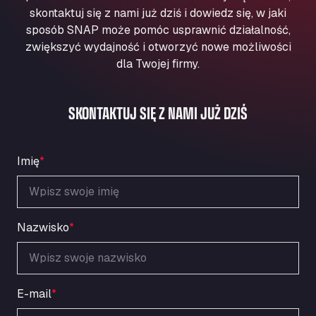
Aqua Ariva GmbH
skontaktuj się z nami już dziś i dowiedz się, w jaki
sposób SNAP może pomóc usprawnić działalność,
Marie-Curie-Straße 24, 68219
Aral Autohof Bockel
zwiększyć wydajność i otworzyć nowe możliwości
dla Twojej firmy.
An der Autobahn 1, 27404
ARAL Autohof Bockenem
Oppelner Str. 1, 31167
SKONTAKTUJ SIĘ Z NAMI JUŻ DZIŚ
ARAL Autohof Merklingen
Nellinger Str. 24, 89188
ARAL Autohof Preis
Imię
*
Schellweilerstraße 1, 66871
ARAL Tankstelle - XXL Truckwash.de
GmbH
Nazwisko
*
Obernburger Str. 127, 63811
Ardleigh South Services
a120 westbound, CO77SL
Area 47 Hermanos Rico
E-mail
*
Autovia A4 km 47, 28300