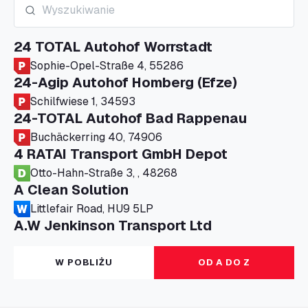
24 TOTAL Autohof Worrstadt
Sophie-Opel-Straße 4, 55286
24-Agip Autohof Homberg (Efze)
Schilfwiese 1, 34593
24-TOTAL Autohof Bad Rappenau
Buchäckerring 40, 74906
4 RATAI Transport GmbH Depot
Otto-Hahn-Straße 3, , 48268
A Clean Solution
Littlefair Road, HU9 5LP
A.W Jenkinson Transport Ltd
Progress House, ME11 5GA
A+G Nettetal - Depot Parking
W POBLIŻU
OD A DO Z
Am Panneschopp 7, 41334
A1 Truckstop Colsterworth Ltd