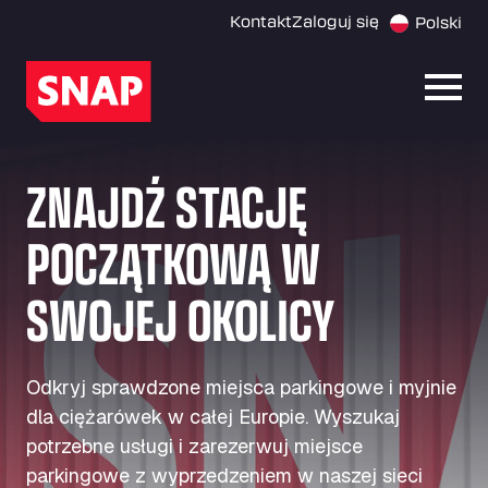
Kontakt
Zaloguj się
Polski
Otwó
ZNAJDŹ STACJĘ
POCZĄTKOWĄ W
SWOJEJ OKOLICY
Odkryj sprawdzone miejsca parkingowe i myjnie
dla ciężarówek w całej Europie. Wyszukaj
potrzebne usługi i zarezerwuj miejsce
parkingowe z wyprzedzeniem w naszej sieci