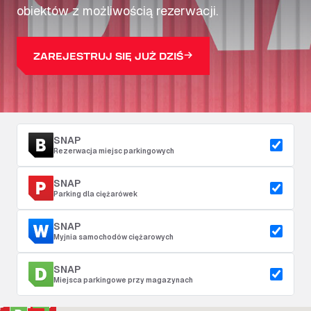
obiektów z możliwością rezerwacji.
ZAREJESTRUJ SIĘ JUŻ DZIŚ
SNAP
Rezerwacja miejsc parkingowych
SNAP
Parking dla ciężarówek
SNAP
Myjnia samochodów ciężarowych
SNAP
Miejsca parkingowe przy magazynach