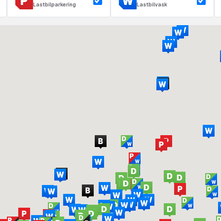
Lastbilparkering
Lastbilvask