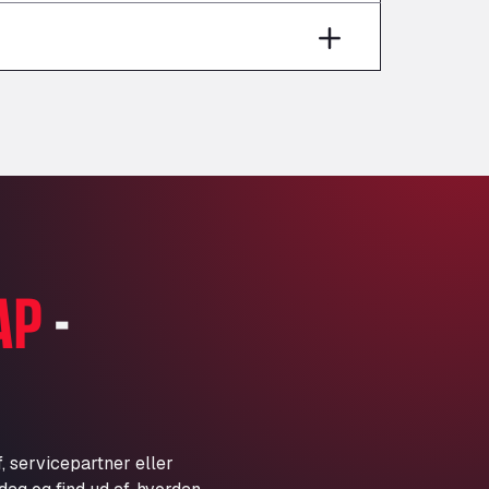
Aut A1 Exit 385, 01207
Anglia Motel
Washway Road, PE12 8LT
Anpol Sp. z o.o.
Ul. Torunska 147, 85884
Aqua Ariva GmbH
Marie-Curie-Straße 24, 68219
Aral Autohof Bockel
An der Autobahn 1, 27404
ARAL Autohof Bockenem
AP
-
Oppelner Str. 1, 31167
ARAL Autohof Merklingen
Nellinger Str. 24, 89188
ARAL Autohof Preis
Schellweilerstraße 1, 66871
ARAL Tankstelle - XXL
, servicepartner eller
Truckwash.de GmbH