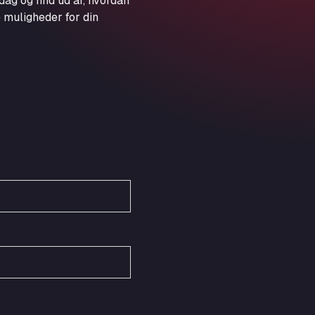
dag og find ud af, hvordan
Obernburger Str. 127, 63811
 muligheder for din
Ardleigh South Services
a120 westbound, CO77SL
Area 47 Hermanos Rico
Autovia A4 km 47, 28300
Area de Servicio Agetrans
Autovia del Mediterraneo , 30850
Area Servicio Galp Las Bovedas
Autovia 5 KM 405, 7, 06006
Area Servidiesel S L
Calle Migjorn No 6, 12539
Arluno Truck Village
Via per Turbigo 69, 20004
Asapjobs
Objazdowa 35, 99-300
Ashford International Truck Stop
Unit 14 Waterbrook Park, TN24 0FL