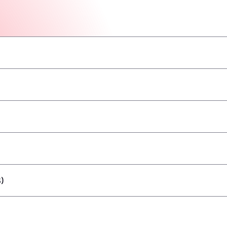
–
–
–
–
–
–
–
)
–
–
–
–