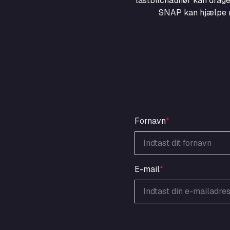
lastbilchauffør kan drage
SNAP kan hjælpe me
Fornavn
*
E-mail
*