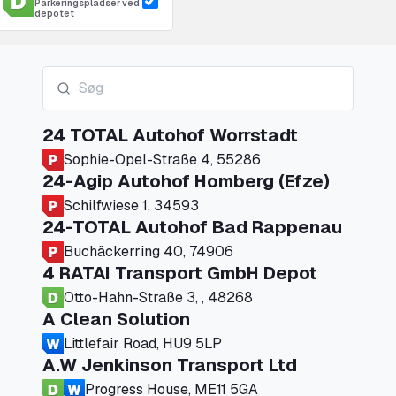
Parkeringspladser ved
depotet
24 TOTAL Autohof Worrstadt
Sophie-Opel-Straße 4, 55286
24-Agip Autohof Homberg (Efze)
Schilfwiese 1, 34593
24-TOTAL Autohof Bad Rappenau
Buchäckerring 40, 74906
4 RATAI Transport GmbH Depot
Otto-Hahn-Straße 3, , 48268
A Clean Solution
Littlefair Road, HU9 5LP
A.W Jenkinson Transport Ltd
Progress House, ME11 5GA