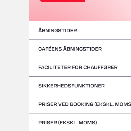
ÅBNINGSTIDER
CAFÉENS ÅBNINGSTIDER
mandag
tirsdag
FACILITETER FOR CHAUFFØRER
mandag
onsdag
tirsdag
SIKKERHEDSFUNKTIONER
Ingen kølebiler
torsdag
onsdag
PRISER VED BOOKING (EKSKL. MOMS
Farligt gods/ADR accepteres ikke
fredag
torsdag
PRISER (EKSKL. MOMS)
lørdag
fredag