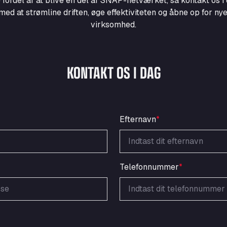
 fordel af at blive en del af SNAP-netværket, så kontakt os i 
d at strømline driften, øge effektiviteten og åbne op for nye
virksomhed.
KONTAKT OS I DAG
Efternavn
*
Telefonnummer
*