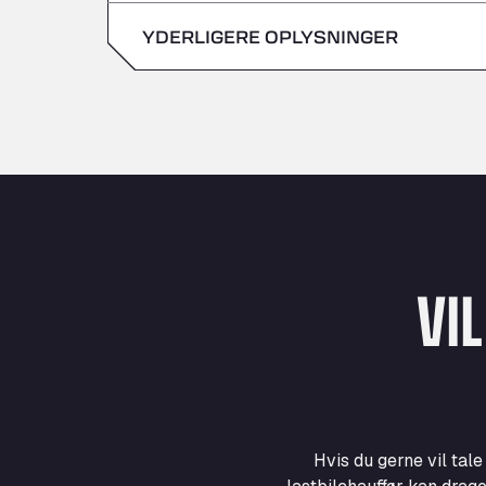
søndag
YDERLIGERE OPLYSNINGER
lørdag
søndag
VI
Hvis du gerne vil tal