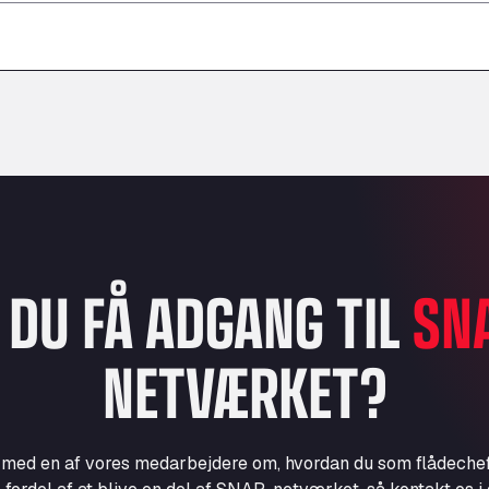
–
–
–
L DU FÅ ADGANG TIL
SN
NETVÆRKET?
e med en af vores medarbejdere om, hvordan du som flådechef