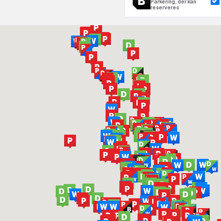
Parkering, der kan
reserveres