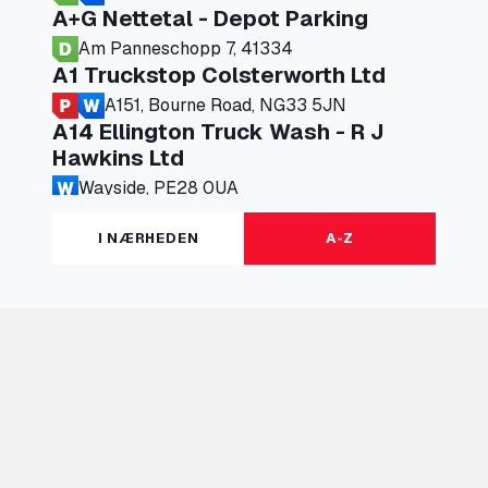
A+G Nettetal - Depot Parking
Am Panneschopp 7, 41334
A1 Truckstop Colsterworth Ltd
A151, Bourne Road, NG33 5JN
A14 Ellington Truck Wash - R J
Hawkins Ltd
Wayside, PE28 0UA
A19 Northbound Services (Exelby)
I NÆRHEDEN
A-Z
Ingleby Arncliffe, DL6 3JT
A19 Services North (Ron Perry)
A19 Services North, TS27 3HH
A19 Services South (Ron Perry)
A19 Services South, TS27 3HH
A19 Southbound Services (Exelby)
Ingleby Arncliffe, DL6 3LG
A2 Truck parking Echt
Oude Lakerweg 2, 6101