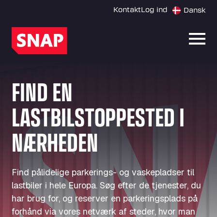
Kontakt
Log ind
Dansk
Åbn 
FIND EN
LASTBILSTOPPESTED I
NÆRHEDEN
Find pålidelige parkerings- og vaskepladser til
lastbiler i hele Europa. Søg efter de tjenester, du
har brug for, og reserver en parkeringsplads på
forhånd via vores netværk af steder, hvor man