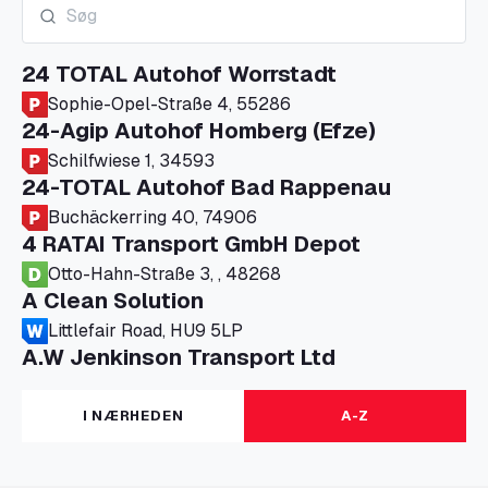
24 TOTAL Autohof Worrstadt
Sophie-Opel-Straße 4, 55286
24-Agip Autohof Homberg (Efze)
Schilfwiese 1, 34593
24-TOTAL Autohof Bad Rappenau
Buchäckerring 40, 74906
4 RATAI Transport GmbH Depot
Otto-Hahn-Straße 3, , 48268
A Clean Solution
Littlefair Road, HU9 5LP
A.W Jenkinson Transport Ltd
Progress House, ME11 5GA
A+G Nettetal - Depot Parking
I NÆRHEDEN
A-Z
Am Panneschopp 7, 41334
A1 Truckstop Colsterworth Ltd