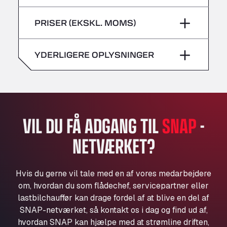
lørdag
–
Bühlwiesenweg 15, 72221
fredag
–
PRISER (EKSKL. MOMS)
All 4 Trucks
søndag
–
lørdag
–
Klaverbladstaat 21, 3560
American Truck Wash
YDERLIGERE OPLYSNINGER
søndag
–
Av. des Etats-Unis 90, 6041
Andamur Guarroman
Aut. A4 Salida 288 Pol. Ind. del Guadiel, 23210
Andamur La Junquera
AP7 Salida 2, C/ Bassegoda, 4, 17700
VIL DU FÅ ADGANG TIL
SNAP
-
Andamur Pamplona
NETVÆRKET?
A-15 Salida Imarcoain, 31119
Andamur San Roman II
Aut A1 Exit 385, 01207
Hvis du gerne vil tale med en af vores medarbejdere
Anglia Motel
om, hvordan du som flådechef, servicepartner eller
Washway Road, PE12 8LT
lastbilchauffør kan drage fordel af at blive en del af
Anpol Sp. z o.o.
SNAP-netværket, så kontakt os i dag og find ud af,
hvordan SNAP kan hjælpe med at strømline driften,
Ul. Torunska 147, 85884