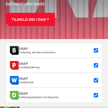
kan reservere plads.
TILMELD DIG I DAG
SNAP
Parkering, der kan reserveres
SNAP
Lastbilparkering
SNAP
Lastbilvask
SNAP
Parkeringspladser ved depotet