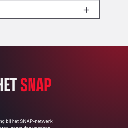
Aut A1 Exit 385, 01207
Anglia Motel
Washway Road, PE12 8LT
Anpol Sp. z o.o.
Ul. Torunska 147, 85884
Aqua Ariva GmbH
Marie-Curie-Straße 24, 68219
Aral Autohof Bockel
An der Autobahn 1, 27404
ARAL Autohof Bockenem
 HET
SNAP
Oppelner Str. 1, 31167
ARAL Autohof Merklingen
Nellinger Str. 24, 89188
ARAL Autohof Preis
Schellweilerstraße 1, 66871
ARAL Tankstelle - XXL
ing bij het SNAP-netwerk
Truckwash.de GmbH