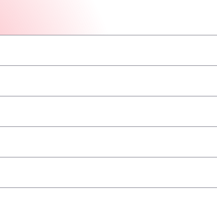
–
–
–
–
–
–
–
geaccepteerd
–
–
–
–