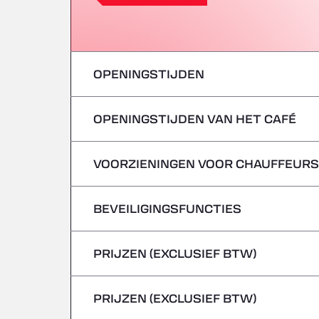
OPENINGSTIJDEN
OPENINGSTIJDEN VAN HET CAFÉ
maandag
dinsdag
VOORZIENINGEN VOOR CHAUFFEURS
maandag
woensdag
dinsdag
BEVEILIGINGSFUNCTIES
Geen koelwagens
donderdag
woensdag
PRIJZEN (EXCLUSIEF BTW)
Gevaarlijke voertuigen/ADR worden niet 
vrijdag
donderdag
PRIJZEN (EXCLUSIEF BTW)
zaterdag
vrijdag