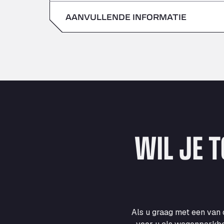
zondag
AANVULLENDE INFORMATIE
zaterdag
zondag
WIL JE 
Als u graag met een van