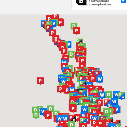
Reserveerbare
parkeerplaatsen