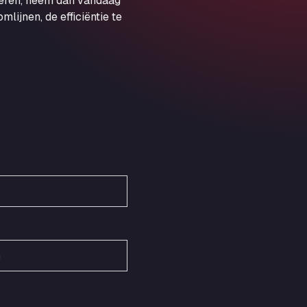
veren, neem dan vandaag
Obernburger Str. 127, 63811
ijnen, de efficiëntie te
Ardleigh South Services
a120 westbound, CO77SL
Area 47 Hermanos Rico
Autovia A4 km 47, 28300
Area de Servicio Agetrans
Autovia del Mediterraneo , 30850
Area Servicio Galp Las Bovedas
Autovia 5 KM 405, 7, 06006
Area Servidiesel S L
Calle Migjorn No 6, 12539
Arluno Truck Village
Via per Turbigo 69, 20004
Asapjobs
Objazdowa 35, 99-300
Ashford International Truck Stop
Unit 14 Waterbrook Park, TN24 0FL