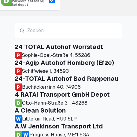
Parkeerplaatsen bij
het depot
24 TOTAL Autohof Worrstadt
Sophie-Opel-Straße 4, 55286
24-Agip Autohof Homberg (Efze)
Schilfwiese 1, 34593
24-TOTAL Autohof Bad Rappenau
Buchäckerring 40, 74906
4 RATAI Transport GmbH Depot
Otto-Hahn-Straße 3, , 48268
A Clean Solution
Littlefair Road, HU9 5LP
A.W Jenkinson Transport Ltd
Progress House, ME11 5GA