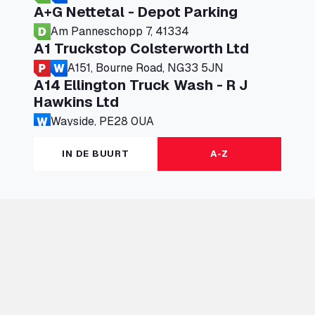
A+G Nettetal - Depot Parking
Am Panneschopp 7, 41334
A1 Truckstop Colsterworth Ltd
A151, Bourne Road, NG33 5JN
A14 Ellington Truck Wash - R J
Hawkins Ltd
Wayside, PE28 0UA
A19 Northbound Services (Exelby)
IN DE BUURT
A-Z
Ingleby Arncliffe, DL6 3JT
A19 Services North (Ron Perry)
A19 Services North, TS27 3HH
A19 Services South (Ron Perry)
A19 Services South, TS27 3HH
A19 Southbound Services (Exelby)
Ingleby Arncliffe, DL6 3LG
A2 Truck parking Echt
Oude Lakerweg 2, 6101