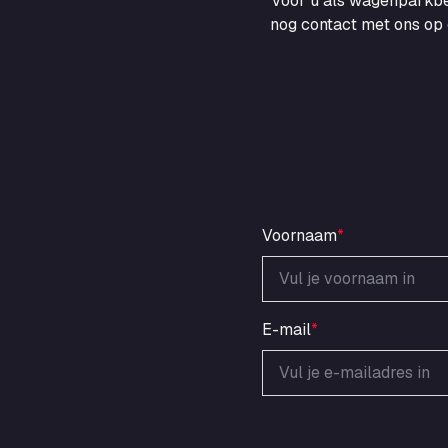
voor u als wagenparkbe
nog contact met ons op 
Voornaam
*
E-mail
*