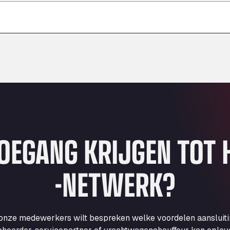
–
–
–
TOEGANG KRIJGEN TOT
-NETWERK?
 onze medewerkers wilt bespreken welke voordelen aansluit