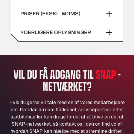
lørdag
–
Bühlwiesenweg 15, 72221
fredag
–
PRISER (EKSKL. MOMS)
All 4 Trucks
søndag
–
lørdag
–
Klaverbladstaat 21, 3560
American Truck Wash
YDERLIGERE OPLYSNINGER
søndag
–
Av. des Etats-Unis 90, 6041
Andamur Guarroman
Aut. A4 Salida 288 Pol. Ind. del Guadiel, 23210
Andamur La Junquera
AP7 Salida 2, C/ Bassegoda, 4, 17700
VIL DU FÅ ADGANG TIL
SNAP
-
Andamur Pamplona
NETVÆRKET?
A-15 Salida Imarcoain, 31119
Andamur San Roman II
Aut A1 Exit 385, 01207
Hvis du gerne vil tale med en af vores medarbejdere
Anglia Motel
om, hvordan du som flådechef, servicepartner eller
Washway Road, PE12 8LT
lastbilchauffør kan drage fordel af at blive en del af
Anpol Sp. z o.o.
SNAP-netværket, så kontakt os i dag og find ud af,
hvordan SNAP kan hjælpe med at strømline driften,
Ul. Torunska 147, 85884