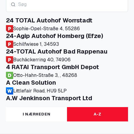
24 TOTAL Autohof Worrstadt
Sophie-Opel-Straße 4, 55286
24-Agip Autohof Homberg (Efze)
Schilfwiese 1, 34593
24-TOTAL Autohof Bad Rappenau
Buchäckerring 40, 74906
4 RATAI Transport GmbH Depot
Otto-Hahn-Straße 3, , 48268
A Clean Solution
Littlefair Road, HU9 5LP
A.W Jenkinson Transport Ltd
Progress House, ME11 5GA
A+G Nettetal - Depot Parking
I NÆRHEDEN
A-Z
Am Panneschopp 7, 41334
A1 Truckstop Colsterworth Ltd