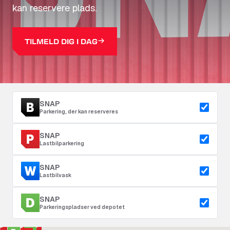
kan reservere plads.
TILMELD DIG I DAG
SNAP
Parkering, der kan reserveres
SNAP
Lastbilparkering
SNAP
Lastbilvask
SNAP
Parkeringspladser ved depotet