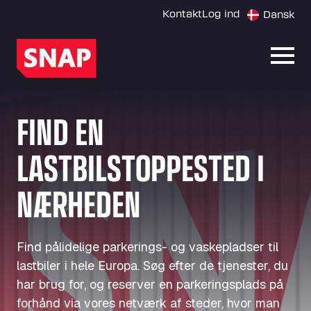
Kontakt
Log ind
Dansk
Åbn 
FIND EN
LASTBILSTOPPESTED I
NÆRHEDEN
Find pålidelige parkerings- og vaskepladser til
lastbiler i hele Europa. Søg efter de tjenester, du
har brug for, og reserver en parkeringsplads på
forhånd via vores netværk af steder, hvor man