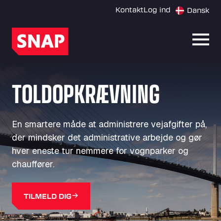
Kontakt
Log ind
Dansk
Åbn 
TOLDOPKRÆVNING
En smartere måde at administrere vejafgifter på,
der mindsker det administrative arbejde og gør
hver eneste tur nemmere for vognparker og
chauffører.
TILMELD DIG