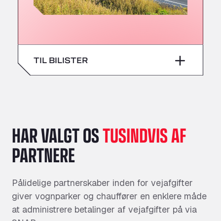
TIL BILISTER
Betal vejafgifter digitalt
med én enkel løsning.
Gør betalingen af vejafgifter nemmere
HAR VALGT OS
TUSINDVIS AF
med SNAP, som giver dig en enkel måde
at betale for vejafgifter på uden behov for
PARTNERE
separate konti eller betalingsmetoder.
SNAP er udviklet til at passe perfekt ind i
din rejse og hjælper med at gøre hver
Pålidelige partnerskaber inden for vejafgifter
eneste passage enkel, præcis og nem at
giver vognparker og chauffører en enklere måde
administrere.
at administrere betalinger af vejafgifter på via