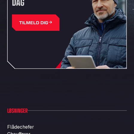
DAG
TILMELD DIG
LØSNINGER
Flådechefer