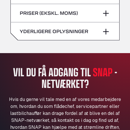
lørdag
–
Bühlwiesenweg 15, 72221
fredag
–
PRISER (EKSKL. MOMS)
All 4 Trucks
søndag
–
lørdag
–
Klaverbladstaat 21, 3560
American Truck Wash
YDERLIGERE OPLYSNINGER
søndag
–
Av. des Etats-Unis 90, 6041
Andamur Guarroman
Aut. A4 Salida 288 Pol. Ind. del Guadiel, 23210
Andamur La Junquera
AP7 Salida 2, C/ Bassegoda, 4, 17700
VIL DU FÅ ADGANG TIL
SNAP
-
Andamur Pamplona
NETVÆRKET?
A-15 Salida Imarcoain, 31119
Andamur San Roman II
Aut A1 Exit 385, 01207
Hvis du gerne vil tale med en af vores medarbejdere
Anglia Motel
om, hvordan du som flådechef, servicepartner eller
Washway Road, PE12 8LT
lastbilchauffør kan drage fordel af at blive en del af
Anpol Sp. z o.o.
SNAP-netværket, så kontakt os i dag og find ud af,
hvordan SNAP kan hjælpe med at strømline driften,
Ul. Torunska 147, 85884