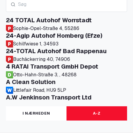
24 TOTAL Autohof Worrstadt
Sophie-Opel-Straße 4, 55286
24-Agip Autohof Homberg (Efze)
Schilfwiese 1, 34593
24-TOTAL Autohof Bad Rappenau
Buchäckerring 40, 74906
4 RATAI Transport GmbH Depot
Otto-Hahn-Straße 3, , 48268
A Clean Solution
Littlefair Road, HU9 5LP
A.W Jenkinson Transport Ltd
Progress House, ME11 5GA
A+G Nettetal - Depot Parking
I NÆRHEDEN
A-Z
Am Panneschopp 7, 41334
A1 Truckstop Colsterworth Ltd