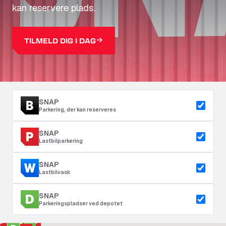
kan reservere plads.
TILMELD DIG I DAG
SNAP
Parkering, der kan reserveres
SNAP
Lastbilparkering
SNAP
Lastbilvask
SNAP
Parkeringspladser ved depotet