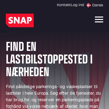
Kontakt
Log ind
Dansk
Åbn 
FIND EN
LASTBILSTOPPESTED I
NÆRHEDEN
Find pålidelige parkerings- og vaskepladser til
lastbiler i hele Europa. Søg efter de tjenester, du
har brug for, og reserver en parkeringsplads på
forhånd via vores netværk af steder, hvor man