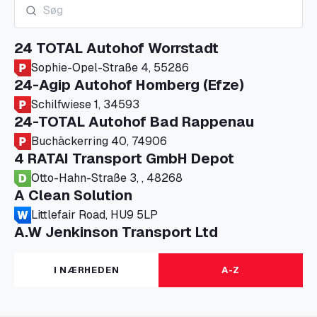
24 TOTAL Autohof Worrstadt
Sophie-Opel-Straße 4, 55286
24-Agip Autohof Homberg (Efze)
Schilfwiese 1, 34593
24-TOTAL Autohof Bad Rappenau
Buchäckerring 40, 74906
4 RATAI Transport GmbH Depot
Otto-Hahn-Straße 3, , 48268
A Clean Solution
Littlefair Road, HU9 5LP
A.W Jenkinson Transport Ltd
Progress House, ME11 5GA
A+G Nettetal - Depot Parking
I NÆRHEDEN
A-Z
Am Panneschopp 7, 41334
A1 Truckstop Colsterworth Ltd