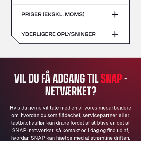
lørdag
–
Bühlwiesenweg 15, 72221
fredag
–
PRISER (EKSKL. MOMS)
All 4 Trucks
søndag
–
lørdag
–
Klaverbladstaat 21, 3560
American Truck Wash
YDERLIGERE OPLYSNINGER
søndag
–
Av. des Etats-Unis 90, 6041
Andamur Guarroman
Aut. A4 Salida 288 Pol. Ind. del Guadiel, 23210
Andamur La Junquera
AP7 Salida 2, C/ Bassegoda, 4, 17700
VIL DU FÅ ADGANG TIL
SNAP
-
Andamur Pamplona
NETVÆRKET?
A-15 Salida Imarcoain, 31119
Andamur San Roman II
Aut A1 Exit 385, 01207
Hvis du gerne vil tale med en af vores medarbejdere
Anglia Motel
om, hvordan du som flådechef, servicepartner eller
Washway Road, PE12 8LT
lastbilchauffør kan drage fordel af at blive en del af
Anpol Sp. z o.o.
SNAP-netværket, så kontakt os i dag og find ud af,
hvordan SNAP kan hjælpe med at strømline driften,
Ul. Torunska 147, 85884