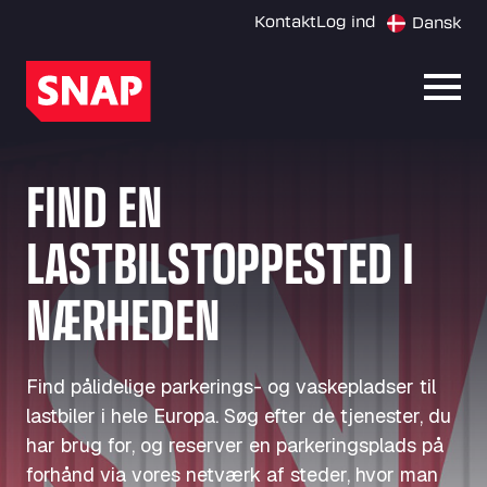
Kontakt
Log ind
Dansk
Åbn 
FIND EN
LASTBILSTOPPESTED I
NÆRHEDEN
Find pålidelige parkerings- og vaskepladser til
lastbiler i hele Europa. Søg efter de tjenester, du
har brug for, og reserver en parkeringsplads på
forhånd via vores netværk af steder, hvor man