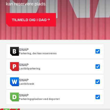
kan reservere plads.
TILMELD DIG I DAG
SNAP
Parkering, der kan reserveres
SNAP
Lastbilparkering
SNAP
Lastbilvask
SNAP
Parkeringspladser ved depotet