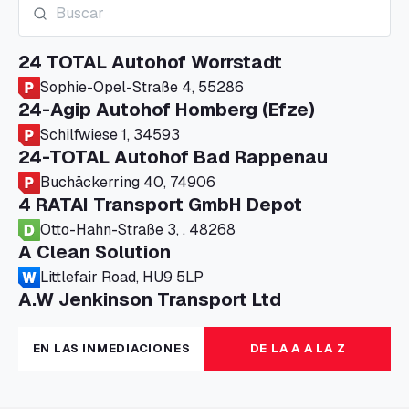
24 TOTAL Autohof Worrstadt
Sophie-Opel-Straße 4, 55286
24-Agip Autohof Homberg (Efze)
Schilfwiese 1, 34593
24-TOTAL Autohof Bad Rappenau
Buchäckerring 40, 74906
4 RATAI Transport GmbH Depot
Otto-Hahn-Straße 3, , 48268
A Clean Solution
Littlefair Road, HU9 5LP
A.W Jenkinson Transport Ltd
Progress House, ME11 5GA
A+G Nettetal - Depot Parking
EN LAS INMEDIACIONES
DE LA A A LA Z
Am Panneschopp 7, 41334
A1 Truckstop Colsterworth Ltd