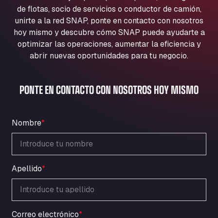
Aqua Ariva GmbH
de flotas, socio de servicios o conductor de camión,
unirte a la red SNAP, ponte en contacto con nosotros
Marie-Curie-Straße 24, 68219
Aral Autohof Bockel
hoy mismo y descubre cómo SNAP puede ayudarte a
optimizar las operaciones, aumentar la eficiencia y
An der Autobahn 1, 27404
abrir nuevas oportunidades para tu negocio.
ARAL Autohof Bockenem
Oppelner Str. 1, 31167
ARAL Autohof Merklingen
PONTE EN CONTACTO CON NOSOTROS HOY MISMO
Nellinger Str. 24, 89188
ARAL Autohof Preis
Schellweilerstraße 1, 66871
Nombre
*
ARAL Tankstelle - XXL Truckwash.de
GmbH
Obernburger Str. 127, 63811
Apellido
*
Ardleigh South Services
a120 westbound, CO77SL
Area 47 Hermanos Rico
Autovia A4 km 47, 28300
Correo electrónico
*