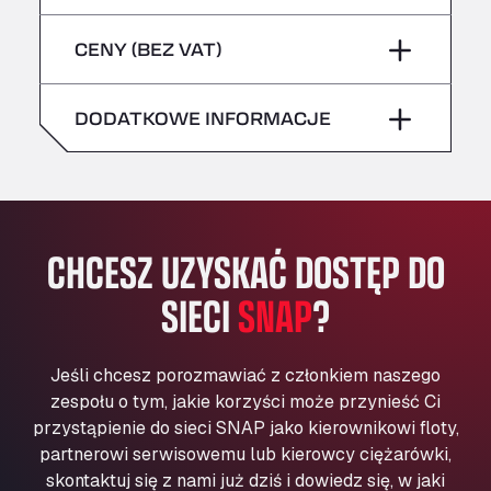
sobota
–
niebezpieczne/ADR
Bühlwiesenweg 15, 72221
piątek
–
CENY (BEZ VAT)
All 4 Trucks
niedziela
–
sobota
–
Klaverbladstaat 21, 3560
American Truck Wash
DODATKOWE INFORMACJE
niedziela
–
Av. des Etats-Unis 90, 6041
Andamur Guarroman
Aut. A4 Salida 288 Pol. Ind. del Guadiel, 23210
Andamur La Junquera
CHCESZ UZYSKAĆ DOSTĘP DO
AP7 Salida 2, C/ Bassegoda, 4, 17700
Andamur Pamplona
SIECI
SNAP
?
A-15 Salida Imarcoain, 31119
Andamur San Roman II
Aut A1 Exit 385, 01207
Jeśli chcesz porozmawiać z członkiem naszego
Anglia Motel
zespołu o tym, jakie korzyści może przynieść Ci
Washway Road, PE12 8LT
przystąpienie do sieci SNAP jako kierownikowi floty,
Anpol Sp. z o.o.
partnerowi serwisowemu lub kierowcy ciężarówki,
skontaktuj się z nami już dziś i dowiedz się, w jaki
Ul. Torunska 147, 85884