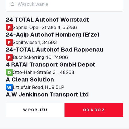
24 TOTAL Autohof Worrstadt
Sophie-Opel-Straße 4, 55286
24-Agip Autohof Homberg (Efze)
Schilfwiese 1, 34593
24-TOTAL Autohof Bad Rappenau
Buchäckerring 40, 74906
4 RATAI Transport GmbH Depot
Otto-Hahn-Straße 3, , 48268
A Clean Solution
Littlefair Road, HU9 5LP
A.W Jenkinson Transport Ltd
Progress House, ME11 5GA
A+G Nettetal - Depot Parking
W POBLIŻU
OD A DO Z
Am Panneschopp 7, 41334
A1 Truckstop Colsterworth Ltd