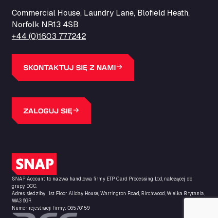
ZI de la Vallée du Bois EST, 62450
Commercial House, Laundry Lane, Blofield Heath,
Barneys Diner
Norfolk NR13 4SB
A18 Melton Ross Road, DN38 6LB
+44 (0)1603 777242
Bars Logistics Ltd
Elm Farm Depot, CO6 1HU
Bartrums Haulage & Storage
SKONTAKTUJ SIĘ Z NAMI
A140, Langton Green, IP23 7HS
Basiq Truck Cleaning Amsterdam
Bolstoen 9, 1046 AS
ZALOGUJ SIĘ
Basiq Truck Cleaning Echt
Fahrenheitweg 20, 6101 WR
Basiq Truck Cleaning Hoogeveen
A.G. Bellstraat 35A, 7903 AD
Logo SNAP
Bathgate Truck & Car Wash
SNAP Account to nazwa handlowa firmy ETP Card Processing Ltd, należącej do
16 Inchmuir Road, EH48 2EP
grupy DCC.
Batim Truckstop
Adres siedziby: 1st Floor Allday House, Warrington Road, Birchwood, Wielka Brytania,
WA3 6GR.
Lar Bck Z 7 Mennen, 8930
Numer rejestracji firmy: 06576159