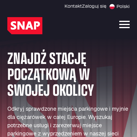
Kontakt
Zaloguj się
Polski
Otwó
ZNAJDŹ STACJĘ
POCZĄTKOWĄ W
SWOJEJ OKOLICY
Odkryj sprawdzone miejsca parkingowe i myjnie
dla ciężarówek w całej Europie. Wyszukaj
potrzebne usługi i zarezerwuj miejsce
parkingowe z wyprzedzeniem w naszej sieci