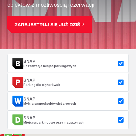
obiektów z możliwością rezerwacji.
ZAREJESTRUJ SIĘ JUŻ DZIŚ
SNAP
Rezerwacja miejsc parkingowych
SNAP
Parking dla ciężarówek
SNAP
Myjnia samochodów ciężarowych
SNAP
Miejsca parkingowe przy magazynach