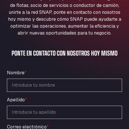
Aqua Ariva GmbH
de flotas, socio de servicios o conductor de camión,
unirte a la red SNAP, ponte en contacto con nosotros
Marie-Curie-Straße 24, 68219
Aral Autohof Bockel
hoy mismo y descubre cómo SNAP puede ayudarte a
optimizar las operaciones, aumentar la eficiencia y
An der Autobahn 1, 27404
abrir nuevas oportunidades para tu negocio.
ARAL Autohof Bockenem
Oppelner Str. 1, 31167
ARAL Autohof Merklingen
PONTE EN CONTACTO CON NOSOTROS HOY MISMO
Nellinger Str. 24, 89188
ARAL Autohof Preis
Schellweilerstraße 1, 66871
Nombre
*
ARAL Tankstelle - XXL Truckwash.de
GmbH
Obernburger Str. 127, 63811
Apellido
*
Ardleigh South Services
a120 westbound, CO77SL
Area 47 Hermanos Rico
Autovia A4 km 47, 28300
Correo electrónico
*