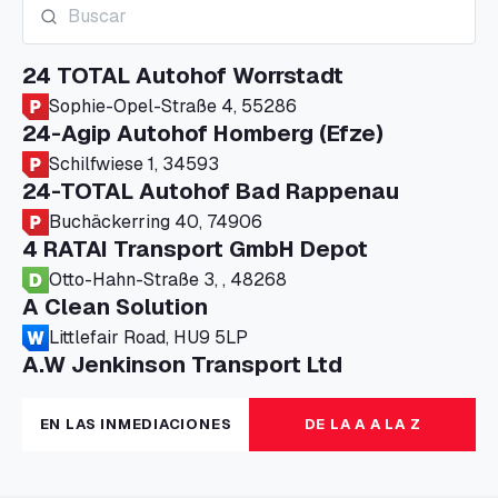
24 TOTAL Autohof Worrstadt
Sophie-Opel-Straße 4, 55286
24-Agip Autohof Homberg (Efze)
Schilfwiese 1, 34593
24-TOTAL Autohof Bad Rappenau
Buchäckerring 40, 74906
4 RATAI Transport GmbH Depot
Otto-Hahn-Straße 3, , 48268
A Clean Solution
Littlefair Road, HU9 5LP
A.W Jenkinson Transport Ltd
Progress House, ME11 5GA
A+G Nettetal - Depot Parking
EN LAS INMEDIACIONES
DE LA A A LA Z
Am Panneschopp 7, 41334
A1 Truckstop Colsterworth Ltd