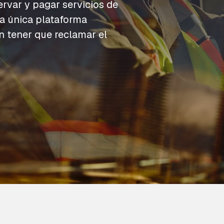
P
P
P
ervar y pagar servicios de
Repostaje
m
m
m
Acceso y seguridad
na única plataforma
Aparcamiento del depósito
in tener que reclamar el
t
t
t