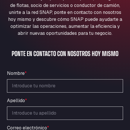
Aqua Ariva GmbH
de flotas, socio de servicios o conductor de camión,
unirte a la red SNAP, ponte en contacto con nosotros
Marie-Curie-Straße 24, 68219
Aral Autohof Bockel
hoy mismo y descubre cómo SNAP puede ayudarte a
optimizar las operaciones, aumentar la eficiencia y
An der Autobahn 1, 27404
abrir nuevas oportunidades para tu negocio.
ARAL Autohof Bockenem
Oppelner Str. 1, 31167
ARAL Autohof Merklingen
PONTE EN CONTACTO CON NOSOTROS HOY MISMO
Nellinger Str. 24, 89188
ARAL Autohof Preis
Schellweilerstraße 1, 66871
Nombre
*
ARAL Tankstelle - XXL Truckwash.de
GmbH
Obernburger Str. 127, 63811
Apellido
*
Ardleigh South Services
a120 westbound, CO77SL
Area 47 Hermanos Rico
Autovia A4 km 47, 28300
Correo electrónico
*