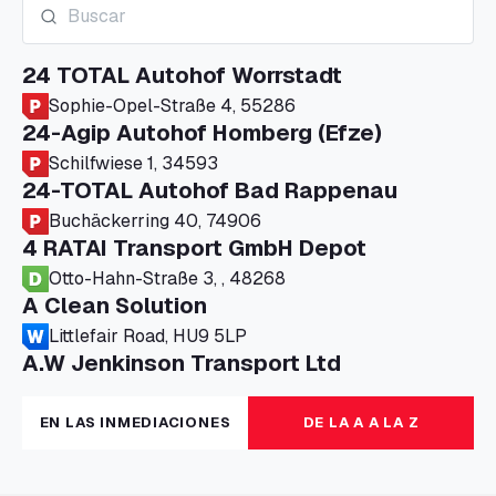
24 TOTAL Autohof Worrstadt
Sophie-Opel-Straße 4, 55286
24-Agip Autohof Homberg (Efze)
Schilfwiese 1, 34593
24-TOTAL Autohof Bad Rappenau
Buchäckerring 40, 74906
4 RATAI Transport GmbH Depot
Otto-Hahn-Straße 3, , 48268
A Clean Solution
Littlefair Road, HU9 5LP
A.W Jenkinson Transport Ltd
Progress House, ME11 5GA
A+G Nettetal - Depot Parking
EN LAS INMEDIACIONES
DE LA A A LA Z
Am Panneschopp 7, 41334
A1 Truckstop Colsterworth Ltd