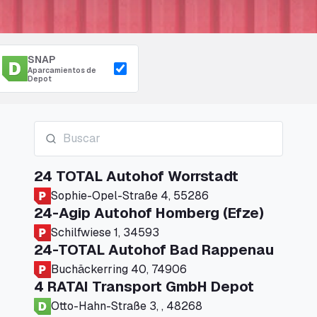
SNAP
Aparcamientos de
Depot
24 TOTAL Autohof Worrstadt
Sophie-Opel-Straße 4, 55286
24-Agip Autohof Homberg (Efze)
Schilfwiese 1, 34593
24-TOTAL Autohof Bad Rappenau
Buchäckerring 40, 74906
4 RATAI Transport GmbH Depot
Otto-Hahn-Straße 3, , 48268