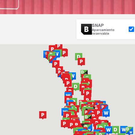
SNAP
Aparcamiento
reservable