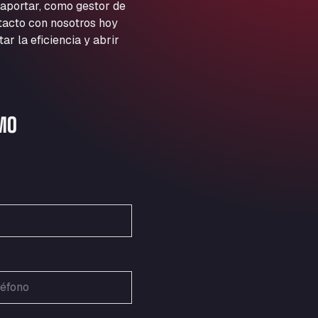
ARAL Autohof Preis
 aportar, como gestor de
ntacto con nosotros hoy
Schellweilerstraße 1, 66871
ARAL Tankstelle - XXL
 la eficiencia y abrir
Truckwash.de GmbH
Obernburger Str. 127, 63811
Ardleigh South Services
a120 westbound, CO77SL
MO
Area 47 Hermanos Rico
Autovia A4 km 47, 28300
Area de Servicio Agetrans
Autovia del Mediterraneo , 30850
Area Servicio Galp Las Bovedas
Autovia 5 KM 405, 7, 06006
Area Servidiesel S L
Calle Migjorn No 6, 12539
Arluno Truck Village
Via per Turbigo 69, 20004
Asapjobs