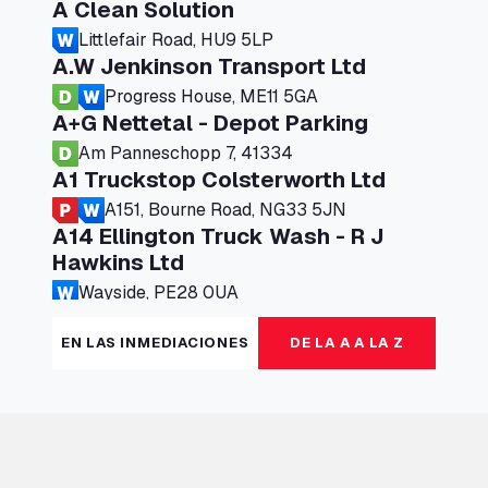
A Clean Solution
Littlefair Road, HU9 5LP
A.W Jenkinson Transport Ltd
Progress House, ME11 5GA
A+G Nettetal - Depot Parking
Am Panneschopp 7, 41334
A1 Truckstop Colsterworth Ltd
A151, Bourne Road, NG33 5JN
A14 Ellington Truck Wash - R J
Hawkins Ltd
Wayside, PE28 0UA
A19 Northbound Services (Exelby)
EN LAS INMEDIACIONES
DE LA A A LA Z
Ingleby Arncliffe, DL6 3JT
A19 Services North (Ron Perry)
A19 Services North, TS27 3HH
A19 Services South (Ron Perry)
A19 Services South, TS27 3HH