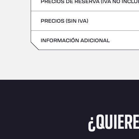
PRECIOS DE RESERVA (IVA NO INCLU
No se admiten vehículos con mercancías 
Viernes
Jueves
PRECIOS (SIN IVA)
Sábado
Viernes
Domingo
INFORMACIÓN ADICIONAL
Sábado
Domingo
¿QUIER