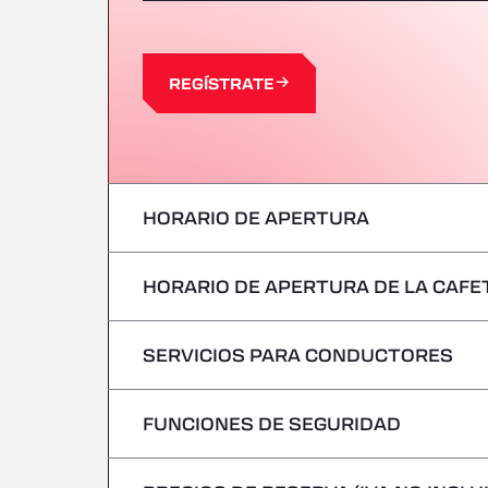
REGÍSTRATE
HORARIO DE APERTURA
HORARIO DE APERTURA DE LA CAFE
Lunes
Martes
SERVICIOS PARA CONDUCTORES
Lunes
Miércoles
Martes
FUNCIONES DE SEGURIDAD
Sin vehículos frigoríficos
Jueves
Miércoles