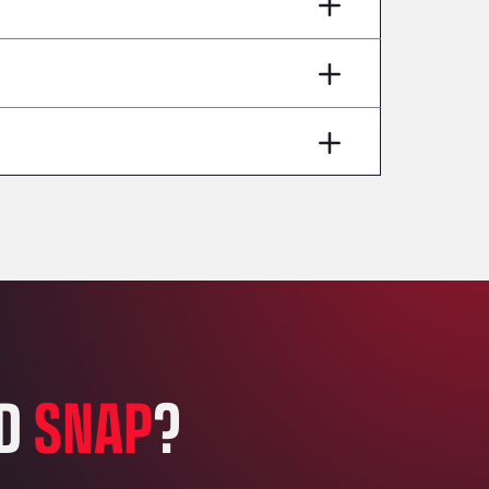
AP7 Salida 2, C/ Bassegoda, 4, 17700
Andamur Pamplona
A-15 Salida Imarcoain, 31119
Andamur San Roman II
Aut A1 Exit 385, 01207
Anglia Motel
Washway Road, PE12 8LT
Anpol Sp. z o.o.
Ul. Torunska 147, 85884
Aqua Ariva GmbH
Marie-Curie-Straße 24, 68219
Aral Autohof Bockel
An der Autobahn 1, 27404
ARAL Autohof Bockenem
ED
SNAP
?
Oppelner Str. 1, 31167
ARAL Autohof Merklingen
Nellinger Str. 24, 89188