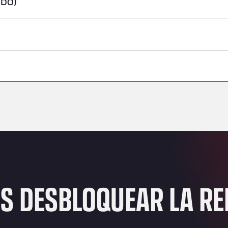
IDO)
peligrosas/ADR
–
–
–
–
–
–
–
ES DESBLOQUEAR LA R