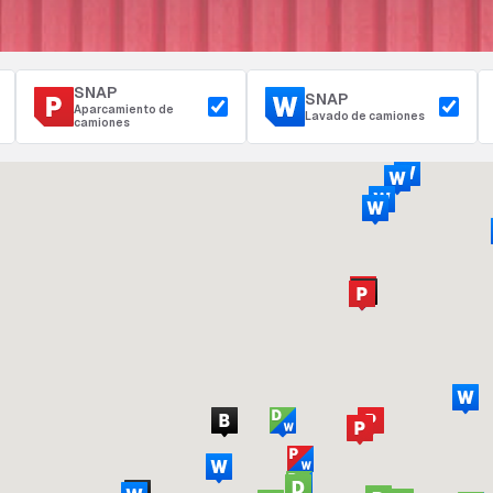
SNAP
SNAP
Aparcamiento de
Lavado de camiones
camiones