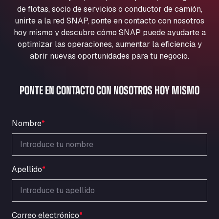
Aqua Ariva GmbH
de flotas, socio de servicios o conductor de camión,
unirte a la red SNAP, ponte en contacto con nosotros
Marie-Curie-Straße 24, 68219
Aral Autohof Bockel
hoy mismo y descubre cómo SNAP puede ayudarte a
optimizar las operaciones, aumentar la eficiencia y
An der Autobahn 1, 27404
abrir nuevas oportunidades para tu negocio.
ARAL Autohof Bockenem
Oppelner Str. 1, 31167
ARAL Autohof Merklingen
PONTE EN CONTACTO CON NOSOTROS HOY MISMO
Nellinger Str. 24, 89188
ARAL Autohof Preis
Schellweilerstraße 1, 66871
Nombre
*
ARAL Tankstelle - XXL Truckwash.de
GmbH
Obernburger Str. 127, 63811
Apellido
*
Ardleigh South Services
a120 westbound, CO77SL
Area 47 Hermanos Rico
Autovia A4 km 47, 28300
Correo electrónico
*