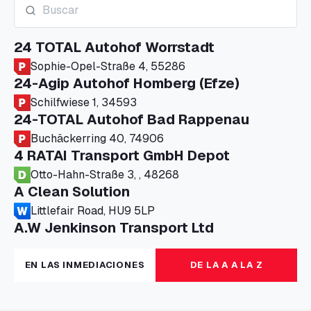
24 TOTAL Autohof Worrstadt
Sophie-Opel-Straße 4, 55286
24-Agip Autohof Homberg (Efze)
Schilfwiese 1, 34593
24-TOTAL Autohof Bad Rappenau
Buchäckerring 40, 74906
4 RATAI Transport GmbH Depot
Otto-Hahn-Straße 3, , 48268
A Clean Solution
Littlefair Road, HU9 5LP
A.W Jenkinson Transport Ltd
Progress House, ME11 5GA
A+G Nettetal - Depot Parking
EN LAS INMEDIACIONES
DE LA A A LA Z
Am Panneschopp 7, 41334
A1 Truckstop Colsterworth Ltd