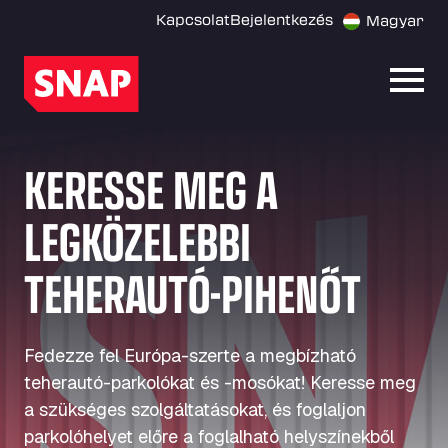
Kapcsolat
Bejelentkezés
Magyar
Menü
KERESSE MEG A
LEGKÖZELEBBI
TEHERAUTÓ-PIHENŐT
Fedezze fel Európa-szerte a megbízható
teherautó-parkolókat és -mosókat! Keresse meg
a szükséges szolgáltatásokat, és foglaljon
parkolóhelyet előre a foglalható helyszínekből