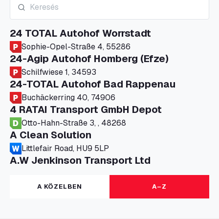
24 TOTAL Autohof Worrstadt
Sophie-Opel-Straße 4, 55286
24-Agip Autohof Homberg (Efze)
Schilfwiese 1, 34593
24-TOTAL Autohof Bad Rappenau
Buchäckerring 40, 74906
4 RATAI Transport GmbH Depot
Otto-Hahn-Straße 3, , 48268
A Clean Solution
Littlefair Road, HU9 5LP
A.W Jenkinson Transport Ltd
Progress House, ME11 5GA
A+G Nettetal - Depot Parking
A KÖZELBEN
A–Z
Am Panneschopp 7, 41334
A1 Truckstop Colsterworth Ltd