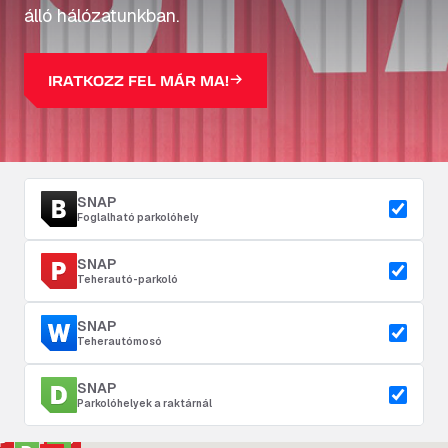
álló hálózatunkban.
IRATKOZZ FEL MÁR MA!
SNAP
Foglalható parkolóhely
SNAP
Teherautó-parkoló
SNAP
Teherautómosó
SNAP
Parkolóhelyek a raktárnál