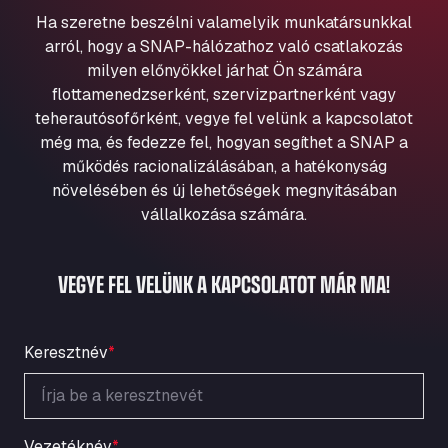
Aqua Ariva GmbH
Ha szeretne beszélni valamelyik munkatársunkkal
Marie-Curie-Straße 24, 68219
arról, hogy a SNAP-hálózathoz való csatlakozás
Aral Autohof Bockel
milyen előnyökkel járhat Ön számára
flottamenedzserként, szervizpartnerként vagy
An der Autobahn 1, 27404
ARAL Autohof Bockenem
teherautósofőrként, vegye fel velünk a kapcsolatot
még ma, és fedezze fel, hogyan segíthet a SNAP a
Oppelner Str. 1, 31167
működés racionalizálásában, a hatékonyság
ARAL Autohof Merklingen
növelésében és új lehetőségek megnyitásában
Nellinger Str. 24, 89188
vállalkozása számára.
ARAL Autohof Preis
Schellweilerstraße 1, 66871
ARAL Tankstelle - XXL Truckwash.de
VEGYE FEL VELÜNK A KAPCSOLATOT MÁR MA!
GmbH
Obernburger Str. 127, 63811
Ardleigh South Services
Keresztnév
*
a120 westbound, CO77SL
Area 47 Hermanos Rico
Autovia A4 km 47, 28300
Vezetéknév
*