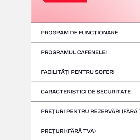
PROGRAM DE FUNCȚIONARE
PROGRAMUL CAFENELEI
Luni
marți
FACILITĂȚI PENTRU ȘOFERI
Luni
Miercuri
marți
CARACTERISTICI DE SECURITATE
Fără vehicule frigorifice
joi
Miercuri
PREȚURI PENTRU REZERVĂRI (FĂRĂ 
Nu se acceptă vehicule care transportă m
Vineri
joi
PREȚURI (FĂRĂ TVA)
Sâmbătă
Vineri