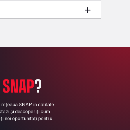
Aut A1 Exit 385, 01207
Anglia Motel
Washway Road, PE12 8LT
Anpol Sp. z o.o.
Ul. Torunska 147, 85884
Aqua Ariva GmbH
Marie-Curie-Straße 24, 68219
Aral Autohof Bockel
An der Autobahn 1, 27404
ARAL Autohof Bockenem
A
SNAP
?
Oppelner Str. 1, 31167
ARAL Autohof Merklingen
Nellinger Str. 24, 89188
ARAL Autohof Preis
a rețeaua SNAP în calitate
stăzi și descoperiți cum
Schellweilerstraße 1, 66871
ARAL Tankstelle - XXL
ți noi oportunități pentru
Truckwash.de GmbH