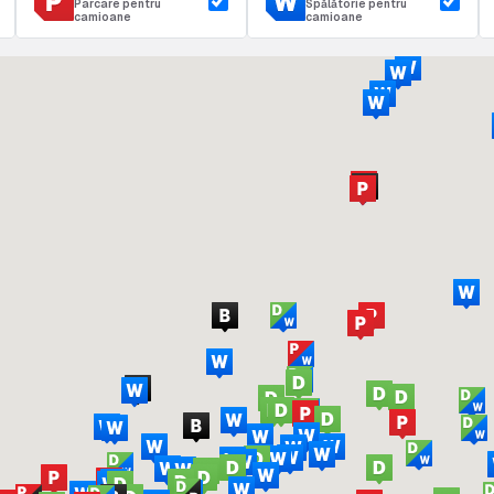
Parcare pentru
Spălătorie pentru
camioane
camioane