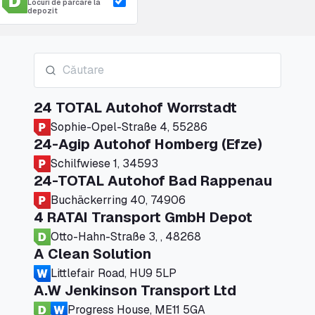
Locuri de parcare la
depozit
24 TOTAL Autohof Worrstadt
Sophie-Opel-Straße 4, 55286
24-Agip Autohof Homberg (Efze)
Schilfwiese 1, 34593
24-TOTAL Autohof Bad Rappenau
Buchäckerring 40, 74906
4 RATAI Transport GmbH Depot
Otto-Hahn-Straße 3, , 48268
A Clean Solution
Littlefair Road, HU9 5LP
A.W Jenkinson Transport Ltd
Progress House, ME11 5GA