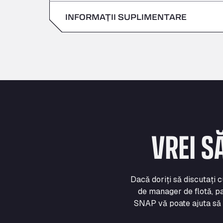
Duminică
INFORMAȚII SUPLIMENTARE
Sâmbătă
Duminică
VREI S
Dacă doriți să discutați 
de manager de flotă, pa
SNAP vă poate ajuta să vă