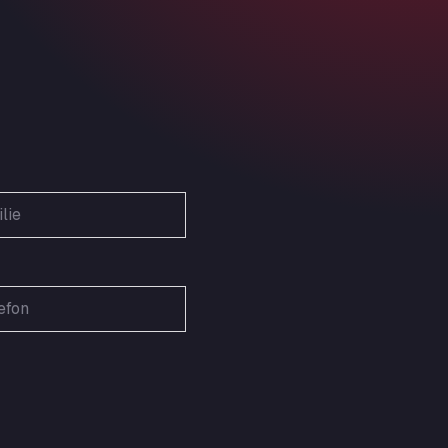
Obernburger Str. 127, 63811
Ardleigh South Services
a120 westbound, CO77SL
Area 47 Hermanos Rico
Autovia A4 km 47, 28300
Area de Servicio Agetrans
Autovia del Mediterraneo , 30850
Area Servicio Galp Las Bovedas
Autovia 5 KM 405, 7, 06006
Area Servidiesel S L
Calle Migjorn No 6, 12539
Arluno Truck Village
Via per Turbigo 69, 20004
Asapjobs
Objazdowa 35, 99-300
Ashford International Truck Stop
Unit 14 Waterbrook Park, TN24 0FL