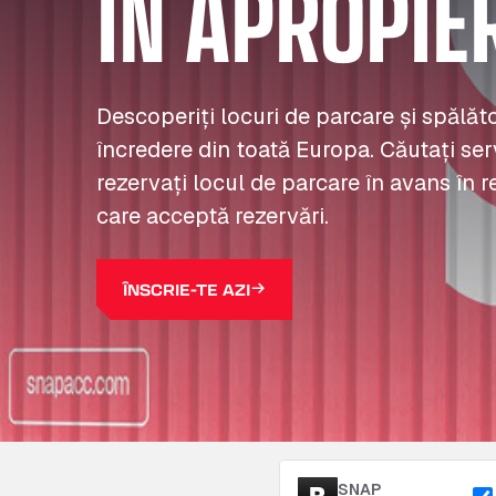
ÎN APROPIE
Descoperiți locuri de parcare și spălă
încredere din toată Europa. Căutați serv
rezervați locul de parcare în avans în r
care acceptă rezervări.
ÎNSCRIE-TE AZI
SNAP