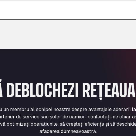
–
–
–
Ă DEBLOCHEZI REȚEAU
cu un membru al echipei noastre despre avantajele aderării l
rtener de service sau șofer de camion, contactați-ne chiar a
 optimizați operațiunile, să creșteți eficiența și să deschide
afacerea dumneavoastră.