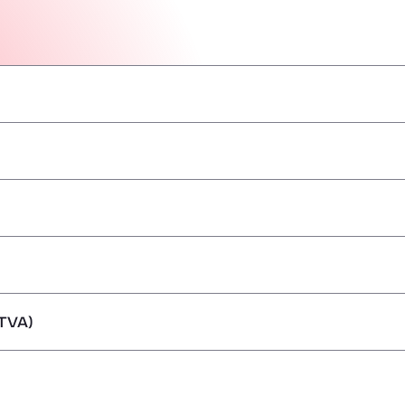
–
–
–
–
–
–
–
TVA)
ărfuri periculoase/ADR
–
–
–
–