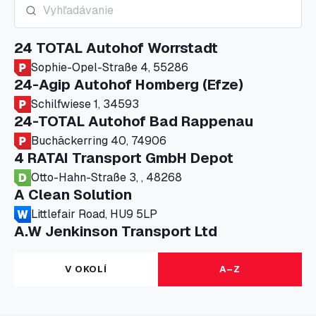
24 TOTAL Autohof Worrstadt
Sophie-Opel-Straße 4, 55286
24-Agip Autohof Homberg (Efze)
Schilfwiese 1, 34593
24-TOTAL Autohof Bad Rappenau
Buchäckerring 40, 74906
4 RATAI Transport GmbH Depot
Otto-Hahn-Straße 3, , 48268
A Clean Solution
Littlefair Road, HU9 5LP
A.W Jenkinson Transport Ltd
Progress House, ME11 5GA
A+G Nettetal - Depot Parking
V OKOLÍ
A–Z
Am Panneschopp 7, 41334
A1 Truckstop Colsterworth Ltd