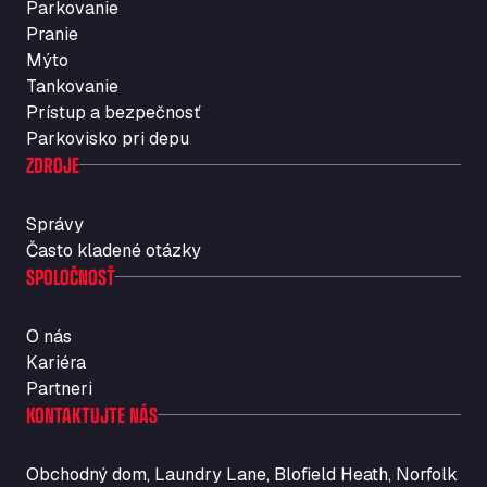
Parkovanie
Rosario
Pranie
Str. Vigentina, 205 km 5+380, 27010
Mýto
Autotransit Amann
Tankovanie
Auf dem Dreisch 8, 34346
Prístup a bezpečnosť
Avin Kominis
Parkovisko pri depu
Vasilikos Intersection E90, 46 100
ZDROJE
AW Jenkinson Runcorn Truck Parking
Ashville Way, WA7 3EZ
Správy
AWJ Penrith Truckstop
Často kladené otázky
SPOLOČNOSŤ
M6 J40, Penrith Industrial Estate, CA11 9EH
Backline Logistics Limited
Hill Barton Business park, EX5 1DR
O nás
Ballestas Flores
Kariéra
Ctra C 157 , 37009
Partneri
Ballinluig Services
KONTAKTUJTE NÁS
Ballinluig, PH9 0LG
Bapaume Truck House A1
Obchodný dom, Laundry Lane, Blofield Heath, Norfolk