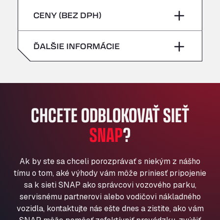
sobota
–
Bühlwiesenweg 15, 72221
piatok
–
CENY (BEZ DPH)
All 4 Trucks
nedeľa
–
Klaverbladstaat 21, 3560
sobota
–
ĎALŠIE INFORMÁCIE
American Truck Wash
Av. des Etats-Unis 90, 6041
nedeľa
–
Andamur Guarroman
Aut. A4 Salida 288 Pol. Ind. del Guadiel, 23210
Andamur La Junquera
CHCETE ODBLOKOVAŤ SIEŤ
AP7 Salida 2, C/ Bassegoda, 4, 17700
Andamur Pamplona
SNAP
?
A-15 Salida Imarcoain, 31119
Andamur San Roman II
Ak by ste sa chceli porozprávať s niekým z nášho
Aut A1 Exit 385, 01207
tímu o tom, aké výhody vám môže priniesť pripojenie
Anglia Motel
sa k sieti SNAP ako správcovi vozového parku,
Washway Road, PE12 8LT
servisnému partnerovi alebo vodičovi nákladného
Anpol Sp. z o.o.
vozidla, kontaktujte nás ešte dnes a zistite, ako vám
Ul. Torunska 147, 85884