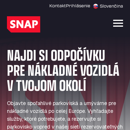
Kontakt
Prihlásenie
Slovenčina
Otvor
NAJDI SI ODPOČÍVKU
PRE NÁKLADNÉ VOZIDLÁ
V TVOJOM OKOLÍ
Objavte spoľahlivé parkoviská a umývárne pre
nákladné vozidlá po celej Európe. Vyhľadajte
služby, ktoré potrebujete, a rezervujte si
parkovisko vopred v našej sieti rezervovateľných