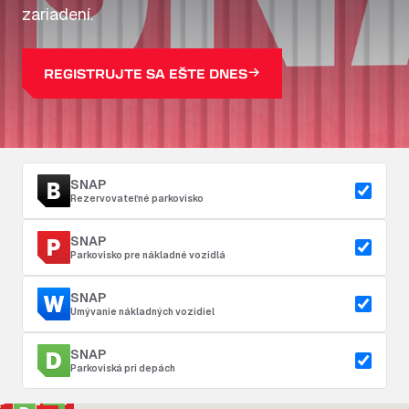
zariadení.
REGISTRUJTE SA EŠTE DNES
SNAP
Rezervovateľné parkovisko
SNAP
Parkovisko pre nákladné vozidlá
SNAP
Umývanie nákladných vozidiel
SNAP
Parkoviská pri depách