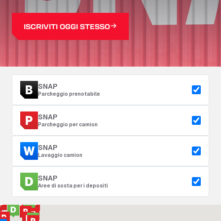
ISCRIVITI OGGI STESSO
SNAP
Parcheggio prenotabile
SNAP
Parcheggio per camion
SNAP
Lavaggio camion
SNAP
Aree di sosta per i depositi