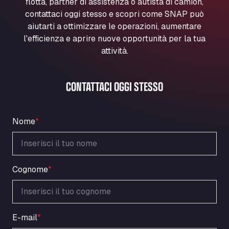
flotta, partner di assistenza o autista di camion,
Marie-Curie-Straße 24, 68219
contattaci oggi stesso e scopri come SNAP può
Aral Autohof Bockel
aiutarti a ottimizzare le operazioni, aumentare
An der Autobahn 1, 27404
l'efficienza e aprire nuove opportunità per la tua
ARAL Autohof Bockenem
attività.
Oppelner Str. 1, 31167
ARAL Autohof Merklingen
CONTATTACI OGGI STESSO
Nellinger Str. 24, 89188
ARAL Autohof Preis
Schellweilerstraße 1, 66871
Nome
*
ARAL Tankstelle - XXL Truckwash.de
GmbH
Obernburger Str. 127, 63811
Ardleigh South Services
Cognome
*
a120 westbound, CO77SL
Area 47 Hermanos Rico
Autovia A4 km 47, 28300
E-mail
*
Area de Servicio Agetrans