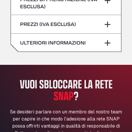
giovedì
–
All 4 Trucks
ESCLUSA)
Klaverbladstaat 21, 3560
Sabato
–
venerdì
–
American Truck Wash
PREZZI (IVA ESCLUSA)
domenica
–
Av. des Etats-Unis 90, 6041
Sabato
–
Andamur Guarroman
ULTERIORI INFORMAZIONI
Aut. A4 Salida 288 Pol. Ind. del Guadiel, 23210
domenica
–
Andamur La Junquera
AP7 Salida 2, C/ Bassegoda, 4, 17700
Andamur Pamplona
A-15 Salida Imarcoain, 31119
VUOI SBLOCCARE LA RETE
Andamur San Roman II
Aut A1 Exit 385, 01207
SNAP
?
Anglia Motel
Washway Road, PE12 8LT
Se desideri parlare con un membro del nostro team
Anpol Sp. z o.o.
per capire in che modo l'adesione alla rete SNAP
Ul. Torunska 147, 85884
possa offrirti vantaggi in qualità di responsabile di
Aqua Ariva GmbH