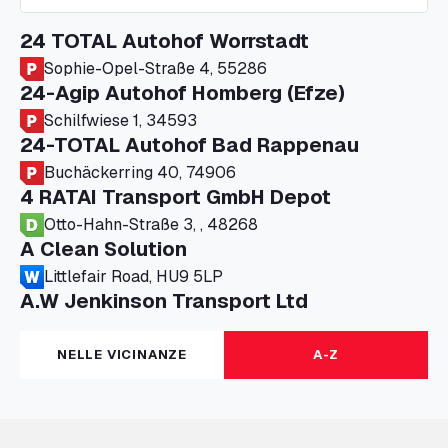
24 TOTAL Autohof Worrstadt
Sophie-Opel-Straße 4, 55286
24-Agip Autohof Homberg (Efze)
Schilfwiese 1, 34593
24-TOTAL Autohof Bad Rappenau
Buchäckerring 40, 74906
4 RATAI Transport GmbH Depot
Otto-Hahn-Straße 3, , 48268
A Clean Solution
Littlefair Road, HU9 5LP
A.W Jenkinson Transport Ltd
Progress House, ME11 5GA
A+G Nettetal - Depot Parking
NELLE VICINANZE
A-Z
Am Panneschopp 7, 41334
A1 Truckstop Colsterworth Ltd
A151, Bourne Road, NG33 5JN