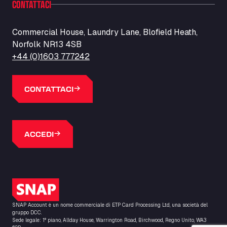
CONTATTACI
Barneys Diner
A18 Melton Ross Road, DN38 6LB
Bars Logistics Ltd
Commercial House, Laundry Lane, Blofield Heath,
Norfolk NR13 4SB
Elm Farm Depot, CO6 1HU
Bartrums Haulage & Storage
+44 (0)1603 777242
A140, Langton Green, IP23 7HS
Basiq Truck Cleaning Amsterdam
CONTATTACI
Bolstoen 9, 1046 AS
Basiq Truck Cleaning Echt
Fahrenheitweg 20, 6101 WR
ACCEDI
Basiq Truck Cleaning Hoogeveen
A.G. Bellstraat 35A, 7903 AD
Bathgate Truck & Car Wash
16 Inchmuir Road, EH48 2EP
Logo SNAP
Batim Truckstop
Lar Bck Z 7 Mennen, 8930
SNAP Account è un nome commerciale di ETP Card Processing Ltd, una società del
Baumann Spedition Dresden GmbH
gruppo DCC.
Sede legale: 1° piano, Allday House, Warrington Road, Birchwood, Regno Unito, WA3