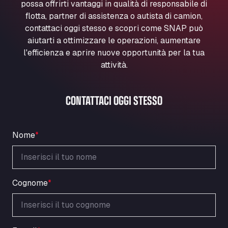
possa offrirti vantaggi in qualità di responsabile di
Marie-Curie-Straße 24, 68219
flotta, partner di assistenza o autista di camion,
Aral Autohof Bockel
contattaci oggi stesso e scopri come SNAP può
An der Autobahn 1, 27404
aiutarti a ottimizzare le operazioni, aumentare
ARAL Autohof Bockenem
l'efficienza e aprire nuove opportunità per la tua
Oppelner Str. 1, 31167
attività.
ARAL Autohof Merklingen
Nellinger Str. 24, 89188
CONTATTACI OGGI STESSO
ARAL Autohof Preis
Schellweilerstraße 1, 66871
ARAL Tankstelle - XXL Truckwash.de
Nome
*
GmbH
Obernburger Str. 127, 63811
Ardleigh South Services
a120 westbound, CO77SL
Cognome
*
Area 47 Hermanos Rico
Autovia A4 km 47, 28300
Area de Servicio Agetrans