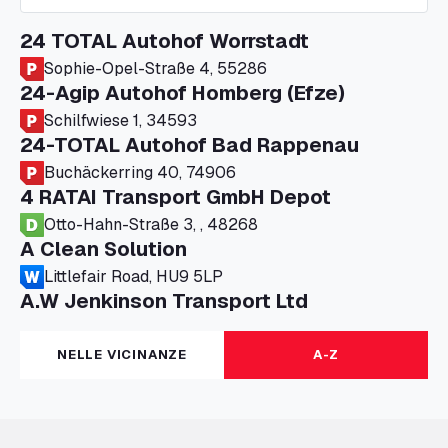
24 TOTAL Autohof Worrstadt
Sophie-Opel-Straße 4, 55286
24-Agip Autohof Homberg (Efze)
Schilfwiese 1, 34593
24-TOTAL Autohof Bad Rappenau
Buchäckerring 40, 74906
4 RATAI Transport GmbH Depot
Otto-Hahn-Straße 3, , 48268
A Clean Solution
Littlefair Road, HU9 5LP
A.W Jenkinson Transport Ltd
Progress House, ME11 5GA
A+G Nettetal - Depot Parking
NELLE VICINANZE
A-Z
Am Panneschopp 7, 41334
A1 Truckstop Colsterworth Ltd
A151, Bourne Road, NG33 5JN