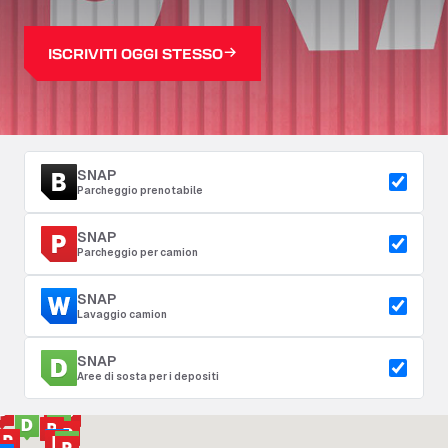
ISCRIVITI OGGI STESSO
SNAP
Parcheggio prenotabile
SNAP
Parcheggio per camion
SNAP
Lavaggio camion
SNAP
Aree di sosta per i depositi