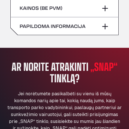
Šeštadienis
–
All 4 Trucks
Penktadienis
–
KAINOS (BE PVM)
Klaverbladstaat 21, 3560
Sekmadienis
–
American Truck Wash
Šeštadienis
–
PAPILDOMA INFORMACIJA
Av. des Etats-Unis 90, 6041
Andamur Guarroman
Sekmadienis
–
Aut. A4 Salida 288 Pol. Ind. del Guadiel, 23210
Andamur La Junquera
AP7 Salida 2, C/ Bassegoda, 4, 17700
AR NORITE ATRAKINTI
„SNAP“
Andamur Pamplona
TINKLĄ?
A-15 Salida Imarcoain, 31119
Andamur San Roman II
Aut A1 Exit 385, 01207
Jei norėtumėte pasikalbėti su vienu iš mūsų
Anglia Motel
komandos narių apie tai, kokią naudą jums, kaip
Washway Road, PE12 8LT
transporto parko vadybininkui, paslaugų partneriui ar
Anpol Sp. z o.o.
sunkvežimio vairuotojui, gali suteikti prisijungimas
Ul. Torunska 147, 85884
prie „SNAP“ tinklo, susisiekite su mumis jau šiandien
Aqua Ariva GmbH
ir sužinokite, kaip „SNAP“ gali padėti optimizuoti