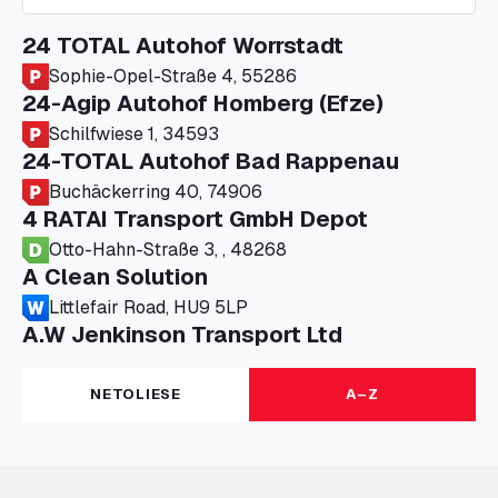
24 TOTAL Autohof Worrstadt
Sophie-Opel-Straße 4, 55286
24-Agip Autohof Homberg (Efze)
Schilfwiese 1, 34593
24-TOTAL Autohof Bad Rappenau
Buchäckerring 40, 74906
4 RATAI Transport GmbH Depot
Otto-Hahn-Straße 3, , 48268
A Clean Solution
Littlefair Road, HU9 5LP
A.W Jenkinson Transport Ltd
Progress House, ME11 5GA
A+G Nettetal - Depot Parking
NETOLIESE
A–Z
Am Panneschopp 7, 41334
A1 Truckstop Colsterworth Ltd
A151, Bourne Road, NG33 5JN