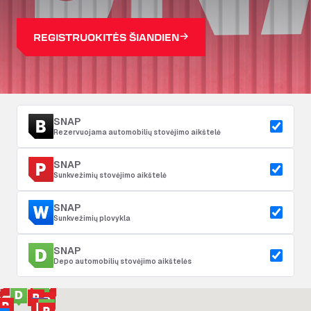
REGISTRUOKITĖS ŠIANDIEN
SNAP
Rezervuojama automobilių stovėjimo aikštelė
SNAP
Sunkvežimių stovėjimo aikštelė
SNAP
Sunkvežimių plovykla
SNAP
Depo automobilių stovėjimo aikštelės