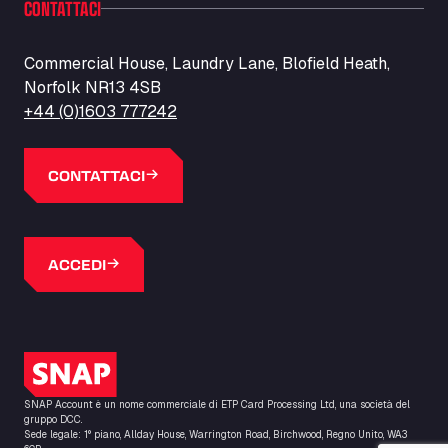
CONTATTACI
Barneys Diner
A18 Melton Ross Road, DN38 6LB
Bars Logistics Ltd
Commercial House, Laundry Lane, Blofield Heath,
Norfolk NR13 4SB
Elm Farm Depot, CO6 1HU
Bartrums Haulage & Storage
+44 (0)1603 777242
A140, Langton Green, IP23 7HS
Basiq Truck Cleaning Amsterdam
CONTATTACI
Bolstoen 9, 1046 AS
Basiq Truck Cleaning Echt
Fahrenheitweg 20, 6101 WR
ACCEDI
Basiq Truck Cleaning Hoogeveen
A.G. Bellstraat 35A, 7903 AD
Bathgate Truck & Car Wash
16 Inchmuir Road, EH48 2EP
Logo SNAP
Batim Truckstop
Lar Bck Z 7 Mennen, 8930
SNAP Account è un nome commerciale di ETP Card Processing Ltd, una società del
Baumann Spedition Dresden GmbH
gruppo DCC.
Sede legale: 1° piano, Allday House, Warrington Road, Birchwood, Regno Unito, WA3