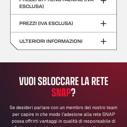
giovedì
–
All 4 Trucks
ESCLUSA)
Klaverbladstaat 21, 3560
Sabato
–
venerdì
–
American Truck Wash
PREZZI (IVA ESCLUSA)
domenica
–
Av. des Etats-Unis 90, 6041
Sabato
–
Andamur Guarroman
ULTERIORI INFORMAZIONI
Aut. A4 Salida 288 Pol. Ind. del Guadiel, 23210
domenica
–
Andamur La Junquera
AP7 Salida 2, C/ Bassegoda, 4, 17700
Andamur Pamplona
A-15 Salida Imarcoain, 31119
VUOI SBLOCCARE LA RETE
Andamur San Roman II
Aut A1 Exit 385, 01207
SNAP
?
Anglia Motel
Washway Road, PE12 8LT
Se desideri parlare con un membro del nostro team
Anpol Sp. z o.o.
per capire in che modo l'adesione alla rete SNAP
Ul. Torunska 147, 85884
possa offrirti vantaggi in qualità di responsabile di
Aqua Ariva GmbH