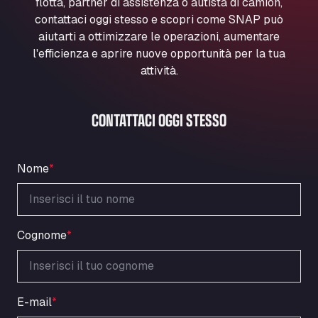
flotta, partner di assistenza o autista di camion,
Marie-Curie-Straße 24, 68219
contattaci oggi stesso e scopri come SNAP può
Aral Autohof Bockel
aiutarti a ottimizzare le operazioni, aumentare
An der Autobahn 1, 27404
l'efficienza e aprire nuove opportunità per la tua
ARAL Autohof Bockenem
attività.
Oppelner Str. 1, 31167
ARAL Autohof Merklingen
CONTATTACI OGGI STESSO
Nellinger Str. 24, 89188
ARAL Autohof Preis
Schellweilerstraße 1, 66871
Nome
*
ARAL Tankstelle - XXL Truckwash.de
GmbH
Obernburger Str. 127, 63811
Ardleigh South Services
Cognome
*
a120 westbound, CO77SL
Area 47 Hermanos Rico
Autovia A4 km 47, 28300
E-mail
*
Area de Servicio Agetrans