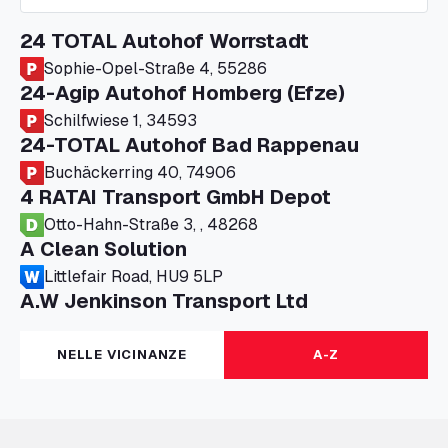
24 TOTAL Autohof Worrstadt
Sophie-Opel-Straße 4, 55286
24-Agip Autohof Homberg (Efze)
Schilfwiese 1, 34593
24-TOTAL Autohof Bad Rappenau
Buchäckerring 40, 74906
4 RATAI Transport GmbH Depot
Otto-Hahn-Straße 3, , 48268
A Clean Solution
Littlefair Road, HU9 5LP
A.W Jenkinson Transport Ltd
Progress House, ME11 5GA
A+G Nettetal - Depot Parking
NELLE VICINANZE
A-Z
Am Panneschopp 7, 41334
A1 Truckstop Colsterworth Ltd
A151, Bourne Road, NG33 5JN