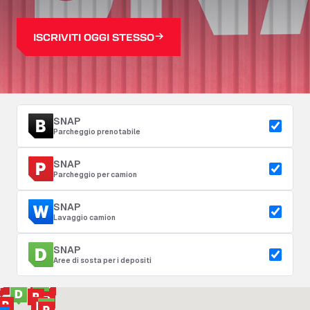
ISCRIVITI OGGI STESSO
SNAP
Parcheggio prenotabile
SNAP
Parcheggio per camion
SNAP
Lavaggio camion
SNAP
Aree di sosta per i depositi