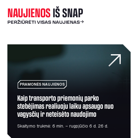
NAUJIENOS
IŠ SNAP
PERŽIŪRĖTI VISAS NAUJIENAS
Kaip transporto priemonių parko stebėjimas realiuoju la
PRAMONĖS NAUJIENOS
Kaip transporto priemonių parko
stebėjimas realiuoju laiku apsaugo nuo
vagysčių ir neteisėto naudojimo
Skaitymo trukmė: 6 min. – rugpjūčio 6 d. 26 d.