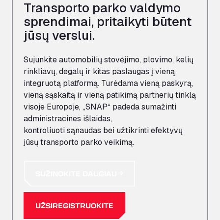
Transporto parko valdymo
sprendimai, pritaikyti būtent
jūsų verslui.
Sujunkite automobilių stovėjimo, plovimo, kelių
rinkliavų, degalų ir kitas paslaugas į vieną
integruotą platformą. Turėdama vieną paskyrą,
vieną sąskaitą ir vieną patikimą partnerių tinklą
visoje Europoje, „SNAP“ padeda sumažinti
administracines išlaidas,
kontroliuoti
sąnaudas
bei užtikrinti efektyvų
jūsų transporto parko veikimą.
SUŽINOKITE DAUGIAU
UŽSIREGISTRUOKITE