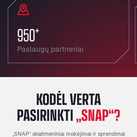
+
950
Paslaugų partneriai
KODĖL VERTA
PASIRINKTI
„SNAP“?
„SNAP“ skaitmeniniai mokėjimai ir sprendimai