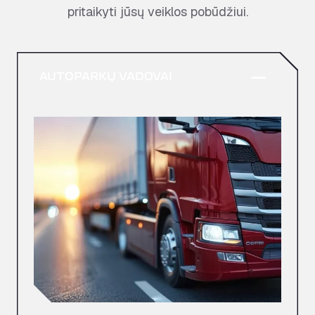
pritaikyti jūsų veiklos pobūdžiui.
AUTOPARKŲ VADOVAI