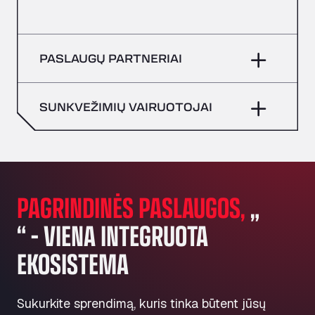
PASLAUGŲ PARTNERIAI
SUNKVEŽIMIŲ VAIRUOTOJAI
PAGRINDINĖS PASLAUGOS,
„
“ – VIENA INTEGRUOTA
EKOSISTEMA
Sukurkite sprendimą, kuris tinka būtent jūsų
Plėskite savo verslą