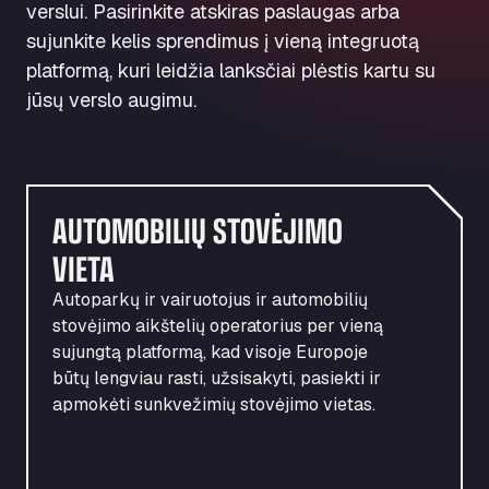
verslui. Pasirinkite atskiras paslaugas arba
naudodamiesi didžiausiu
sujunkite kelis sprendimus į vieną integruotą
transporto priemonių parku
Apmokėkite sunkvežimių
platformą, kuri leidžia lanksčiai plėstis kartu su
Europoje.
paslaugas nemokėdami iš
jūsų verslo augimu.
savo kišenės.
Prijunkite savo objektą prie didžiausio Europoje
transporto priemonių parko tinklo ir paverskite
Viena paprasta sąskaita suteikia prieigą prie
nenaudojamas automobilių stovėjimo bei
automobilių stovėjimo aikštelių, plovimo
plovimo vietas papildomomis pajamomis, tuo
AUTOMOBILIŲ STOVĖJIMO
paslaugų, kelių rinkliavų, degalų ir dar daugiau.
pačiu supaprastindami mokėjimus ir
VIETA
Mokėjimai susieti su jūsų transporto priemone,
sumažindami kasdienius administracinius
todėl nebereikia naudotis grynaisiais
darbus.
Autoparkų ir
vairuotojus
ir automobilių
pinigais,
kortelių
ar išlaidų ataskaitų
stovėjimo aikštelių operatorius per vieną
sujungtą platformą, kad visoje Europoje
SUŽINOKITE DAUGIAU
būtų lengviau rasti, užsisakyti, pasiekti ir
SUŽINOKITE DAUGIAU
apmokėti sunkvežimių stovėjimo vietas.
UŽSIREGISTRUOKITE
UŽSIREGISTRUOKITE