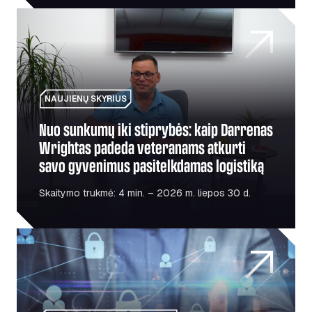
Nuo sunkumų iki stiprybės: kaip Darrenas Wrightas pade
NAUJIENŲ SKYRIUS
Nuo sunkumų iki stiprybės: kaip Darrenas
Wrightas padeda veteranams atkurti
savo gyvenimus pasitelkdamas logistiką
Skaitymo trukmė: 4 min. – 2026 m. liepos 30 d.
Ar jūsų transporto parkas yra pavojuje? Saugumo priorite