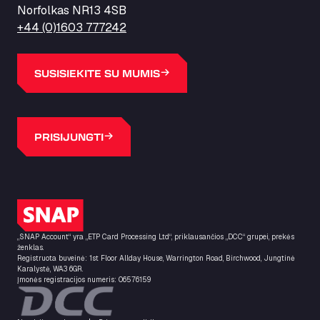
Norfolkas NR13 4SB
+44 (0)1603 777242
SUSISIEKITE SU MUMIS
PRISIJUNGTI
SNAP logotipas
„SNAP Account“ yra „ETP Card Processing Ltd“, priklausančios „DCC“ grupei, prekės
ženklas.
Registruota buveinė: 1st Floor Allday House, Warrington Road, Birchwood, Jungtinė
Karalystė, WA3 6GR.
Įmonės registracijos numeris: 06576159