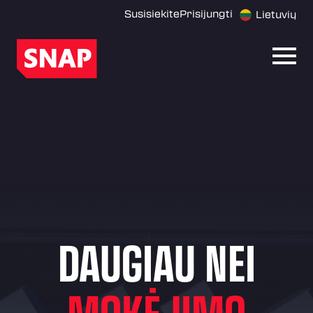
Susisiekite
Prisijungti
Lietuvių
Atida
DAUGIAU NEI
MOKĖJIMO