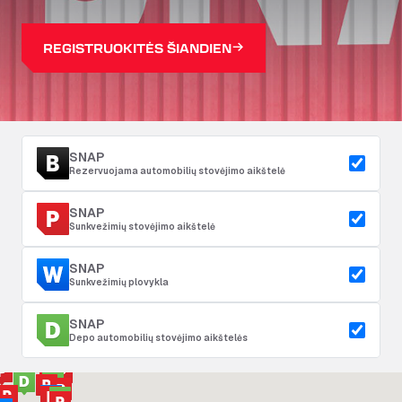
REGISTRUOKITĖS ŠIANDIEN
SNAP
Rezervuojama automobilių stovėjimo aikštelė
SNAP
Sunkvežimių stovėjimo aikštelė
SNAP
Sunkvežimių plovykla
SNAP
Depo automobilių stovėjimo aikštelės