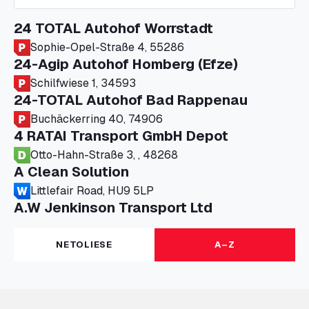
24 TOTAL Autohof Worrstadt
Sophie-Opel-Straße 4, 55286
24-Agip Autohof Homberg (Efze)
Schilfwiese 1, 34593
24-TOTAL Autohof Bad Rappenau
Buchäckerring 40, 74906
4 RATAI Transport GmbH Depot
Otto-Hahn-Straße 3, , 48268
A Clean Solution
Littlefair Road, HU9 5LP
A.W Jenkinson Transport Ltd
Progress House, ME11 5GA
A+G Nettetal - Depot Parking
NETOLIESE
A–Z
Am Panneschopp 7, 41334
A1 Truckstop Colsterworth Ltd
A151, Bourne Road, NG33 5JN