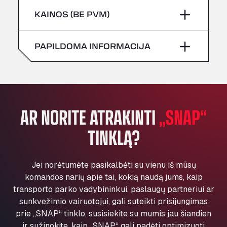
Šeštadienis
–
All 4 Trucks
Penktadienis
–
KAINOS (BE PVM)
Klaverbladstaat 21, 3560
Sekmadienis
–
American Truck Wash
Šeštadienis
–
PAPILDOMA INFORMACIJA
Av. des Etats-Unis 90, 6041
Andamur Guarroman
Sekmadienis
–
Aut. A4 Salida 288 Pol. Ind. del Guadiel, 23210
Andamur La Junquera
AP7 Salida 2, C/ Bassegoda, 4, 17700
AR NORITE ATRAKINTI
„SNAP“
Andamur Pamplona
TINKLĄ?
A-15 Salida Imarcoain, 31119
Andamur San Roman II
Aut A1 Exit 385, 01207
Jei norėtumėte pasikalbėti su vienu iš mūsų
Anglia Motel
komandos narių apie tai, kokią naudą jums, kaip
Washway Road, PE12 8LT
transporto parko vadybininkui, paslaugų partneriui ar
Anpol Sp. z o.o.
sunkvežimio vairuotojui, gali suteikti prisijungimas
Ul. Torunska 147, 85884
prie „SNAP“ tinklo, susisiekite su mumis jau šiandien
Aqua Ariva GmbH
ir sužinokite, kaip „SNAP“ gali padėti optimizuoti