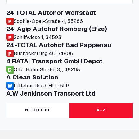
24 TOTAL Autohof Worrstadt
Sophie-Opel-Straße 4, 55286
24-Agip Autohof Homberg (Efze)
Schilfwiese 1, 34593
24-TOTAL Autohof Bad Rappenau
Buchäckerring 40, 74906
4 RATAI Transport GmbH Depot
Otto-Hahn-Straße 3, , 48268
A Clean Solution
Littlefair Road, HU9 5LP
A.W Jenkinson Transport Ltd
Progress House, ME11 5GA
A+G Nettetal - Depot Parking
NETOLIESE
A–Z
Am Panneschopp 7, 41334
A1 Truckstop Colsterworth Ltd
A151, Bourne Road, NG33 5JN