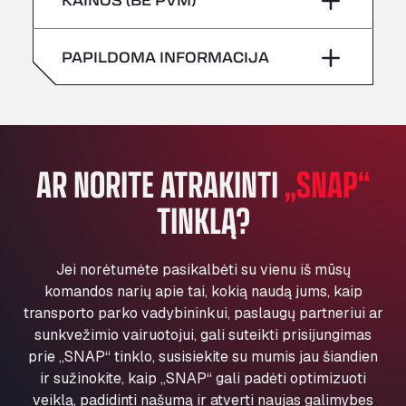
All 4 Trucks
Sekmadienis
–
Šeštadienis
–
Klaverbladstaat 21, 3560
PAPILDOMA INFORMACIJA
American Truck Wash
Sekmadienis
–
Av. des Etats-Unis 90, 6041
Andamur Guarroman
Aut. A4 Salida 288 Pol. Ind. del Guadiel, 23210
Andamur La Junquera
AR NORITE ATRAKINTI
„SNAP“
AP7 Salida 2, C/ Bassegoda, 4, 17700
Andamur Pamplona
TINKLĄ?
A-15 Salida Imarcoain, 31119
Andamur San Roman II
Jei norėtumėte pasikalbėti su vienu iš mūsų
Aut A1 Exit 385, 01207
komandos narių apie tai, kokią naudą jums, kaip
Anglia Motel
transporto parko vadybininkui, paslaugų partneriui ar
Washway Road, PE12 8LT
sunkvežimio vairuotojui, gali suteikti prisijungimas
Anpol Sp. z o.o.
prie „SNAP“ tinklo, susisiekite su mumis jau šiandien
Ul. Torunska 147, 85884
ir sužinokite, kaip „SNAP“ gali padėti optimizuoti
Aqua Ariva GmbH
veiklą, padidinti našumą ir atverti naujas galimybes