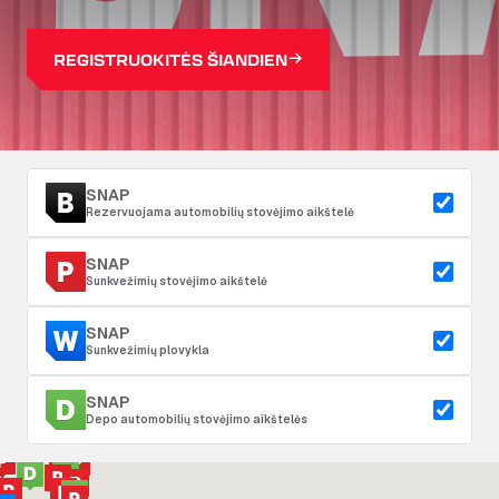
REGISTRUOKITĖS ŠIANDIEN
SNAP
Rezervuojama automobilių stovėjimo aikštelė
SNAP
Sunkvežimių stovėjimo aikštelė
SNAP
Sunkvežimių plovykla
SNAP
Depo automobilių stovėjimo aikštelės