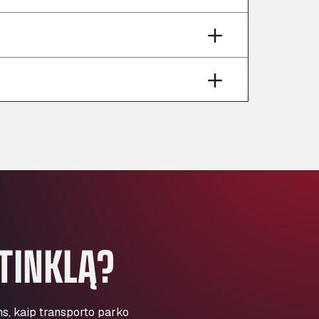
Andamur Pamplona
A-15 Salida Imarcoain, 31119
Andamur San Roman II
Aut A1 Exit 385, 01207
Anglia Motel
Washway Road, PE12 8LT
Anpol Sp. z o.o.
Ul. Torunska 147, 85884
Aqua Ariva GmbH
Marie-Curie-Straße 24, 68219
Aral Autohof Bockel
An der Autobahn 1, 27404
ARAL Autohof Bockenem
TINKLĄ?
Oppelner Str. 1, 31167
ARAL Autohof Merklingen
Nellinger Str. 24, 89188
ARAL Autohof Preis
ms, kaip transporto parko