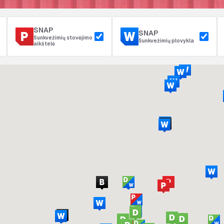
SNAP
SNAP
Sunkvežimių stovėjimo
Sunkvežimių plovykla
aikštelė