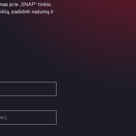
imas prie „SNAP“ tinklo,
Schellweilerstraße 1, 66871
ARAL Tankstelle - XXL
iklą, padidinti našumą ir
Truckwash.de GmbH
Obernburger Str. 127, 63811
Ardleigh South Services
a120 westbound, CO77SL
Area 47 Hermanos Rico
Autovia A4 km 47, 28300
Area de Servicio Agetrans
Autovia del Mediterraneo , 30850
Area Servicio Galp Las Bovedas
Autovia 5 KM 405, 7, 06006
Area Servidiesel S L
Calle Migjorn No 6, 12539
Arluno Truck Village
Via per Turbigo 69, 20004
Asapjobs