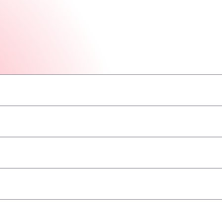
–
–
–
–
–
–
–
epriimamos