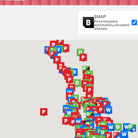
SNAP
Rezervuojama
automobilių stovėjimo
aikštelė