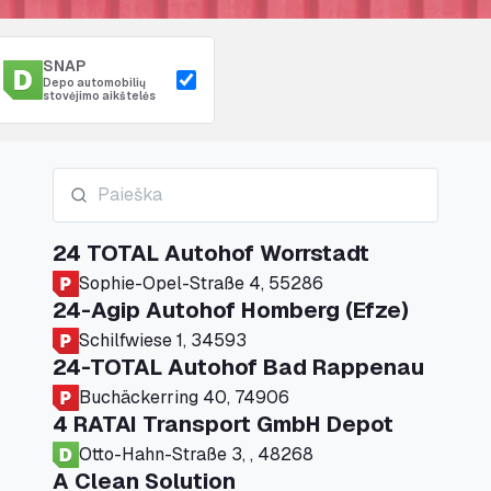
SNAP
Depo automobilių
stovėjimo aikštelės
24 TOTAL Autohof Worrstadt
Sophie-Opel-Straße 4, 55286
24-Agip Autohof Homberg (Efze)
Schilfwiese 1, 34593
24-TOTAL Autohof Bad Rappenau
Buchäckerring 40, 74906
4 RATAI Transport GmbH Depot
Otto-Hahn-Straße 3, , 48268
A Clean Solution