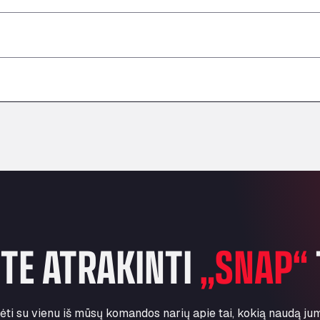
–
–
–
–
–
–
–
ITE ATRAKINTI
„SNAP“
ti su vienu iš mūsų komandos narių apie tai, kokią naudą ju