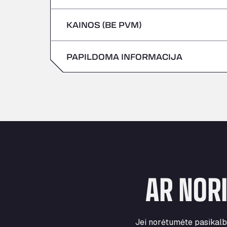
Penktadienis
Ketvirtadienis
KAINOS (BE PVM)
Šeštadienis
Penktadienis
Sekmadienis
PAPILDOMA INFORMACIJA
Šeštadienis
Sekmadienis
AR NOR
Jei norėtumėte pasikalbė