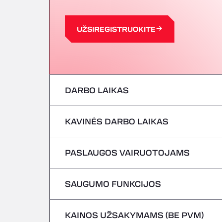
UŽSIREGISTRUOKITE
DARBO LAIKAS
KAVINĖS DARBO LAIKAS
Pirmadienis
antradienis
PASLAUGOS VAIRUOTOJAMS
Pirmadienis
Trečiadienis
antradienis
SAUGUMO FUNKCIJOS
Nėra šaldytuvinių transporto priemonių
Ketvirtadienis
Trečiadienis
KAINOS UŽSAKYMAMS (BE PVM)
Pavojingos transporto priemonės / ADR n