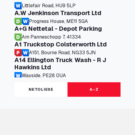
Littlefair Road, HU9 5LP
A.W Jenkinson Transport Ltd
Progress House, ME11 5GA
A+G Nettetal - Depot Parking
Am Panneschopp 7, 41334
A1 Truckstop Colsterworth Ltd
A151, Bourne Road, NG33 5JN
A14 Ellington Truck Wash - R J
Hawkins Ltd
Wayside, PE28 0UA
A19 Northbound Services (Exelby)
NETOLIESE
A–Z
Ingleby Arncliffe, DL6 3JT
A19 Services North (Ron Perry)
A19 Services North, TS27 3HH
A19 Services South (Ron Perry)
A19 Services South, TS27 3HH
A19 Southbound Services (Exelby)