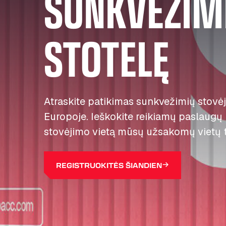
SUNKVEŽIM
STOTELĘ
Atraskite patikimas sunkvežimių stovėj
Europoje. Ieškokite reikiamų paslaugų i
stovėjimo vietą mūsų užsakomų vietų t
REGISTRUOKITĖS ŠIANDIEN