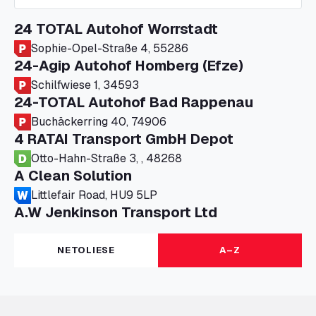
24 TOTAL Autohof Worrstadt
Sophie-Opel-Straße 4, 55286
24-Agip Autohof Homberg (Efze)
Schilfwiese 1, 34593
24-TOTAL Autohof Bad Rappenau
Buchäckerring 40, 74906
4 RATAI Transport GmbH Depot
Otto-Hahn-Straße 3, , 48268
A Clean Solution
Littlefair Road, HU9 5LP
A.W Jenkinson Transport Ltd
Progress House, ME11 5GA
A+G Nettetal - Depot Parking
NETOLIESE
A–Z
Am Panneschopp 7, 41334
A1 Truckstop Colsterworth Ltd
A151, Bourne Road, NG33 5JN