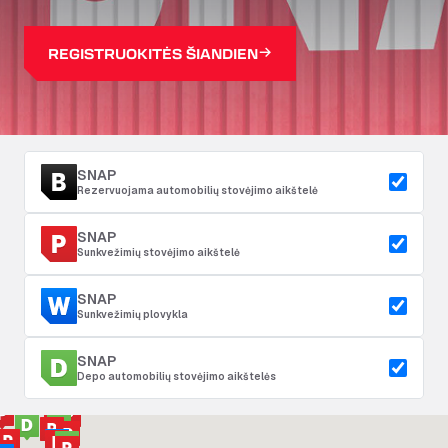
REGISTRUOKITĖS ŠIANDIEN
SNAP
Rezervuojama automobilių stovėjimo aikštelė
SNAP
Sunkvežimių stovėjimo aikštelė
SNAP
Sunkvežimių plovykla
SNAP
Depo automobilių stovėjimo aikštelės