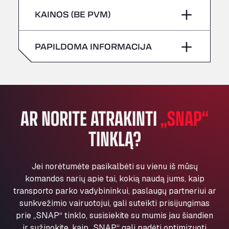
Šeštadienis
–
All 4 Trucks
Penktadienis
–
KAINOS (BE PVM)
Klaverbladstaat 21, 3560
Sekmadienis
–
American Truck Wash
Šeštadienis
–
PAPILDOMA INFORMACIJA
Av. des Etats-Unis 90, 6041
Andamur Guarroman
Sekmadienis
–
Aut. A4 Salida 288 Pol. Ind. del Guadiel, 23210
Andamur La Junquera
AP7 Salida 2, C/ Bassegoda, 4, 17700
AR NORITE ATRAKINTI
„SNAP“
Andamur Pamplona
TINKLĄ?
A-15 Salida Imarcoain, 31119
Andamur San Roman II
Aut A1 Exit 385, 01207
Jei norėtumėte pasikalbėti su vienu iš mūsų
Anglia Motel
komandos narių apie tai, kokią naudą jums, kaip
Washway Road, PE12 8LT
transporto parko vadybininkui, paslaugų partneriui ar
Anpol Sp. z o.o.
sunkvežimio vairuotojui, gali suteikti prisijungimas
Ul. Torunska 147, 85884
prie „SNAP“ tinklo, susisiekite su mumis jau šiandien
Aqua Ariva GmbH
ir sužinokite, kaip „SNAP“ gali padėti optimizuoti