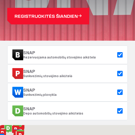
REGISTRUOKITĖS ŠIANDIEN
SNAP
Rezervuojama automobilių stovėjimo aikštelė
SNAP
Sunkvežimių stovėjimo aikštelė
SNAP
Sunkvežimių plovykla
SNAP
Depo automobilių stovėjimo aikštelės