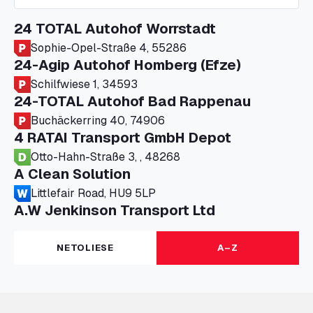
24 TOTAL Autohof Worrstadt
Sophie-Opel-Straße 4, 55286
24-Agip Autohof Homberg (Efze)
Schilfwiese 1, 34593
24-TOTAL Autohof Bad Rappenau
Buchäckerring 40, 74906
4 RATAI Transport GmbH Depot
Otto-Hahn-Straße 3, , 48268
A Clean Solution
Littlefair Road, HU9 5LP
A.W Jenkinson Transport Ltd
Progress House, ME11 5GA
A+G Nettetal - Depot Parking
NETOLIESE
A–Z
Am Panneschopp 7, 41334
A1 Truckstop Colsterworth Ltd
A151, Bourne Road, NG33 5JN