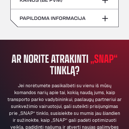
All 4 Trucks
Sekmadienis
–
Šeštadienis
–
Klaverbladstaat 21, 3560
PAPILDOMA INFORMACIJA
American Truck Wash
Sekmadienis
–
Av. des Etats-Unis 90, 6041
Andamur Guarroman
Aut. A4 Salida 288 Pol. Ind. del Guadiel, 23210
Andamur La Junquera
AR NORITE ATRAKINTI
„SNAP“
AP7 Salida 2, C/ Bassegoda, 4, 17700
Andamur Pamplona
TINKLĄ?
A-15 Salida Imarcoain, 31119
Andamur San Roman II
Jei norėtumėte pasikalbėti su vienu iš mūsų
Aut A1 Exit 385, 01207
komandos narių apie tai, kokią naudą jums, kaip
Anglia Motel
transporto parko vadybininkui, paslaugų partneriui ar
Washway Road, PE12 8LT
sunkvežimio vairuotojui, gali suteikti prisijungimas
Anpol Sp. z o.o.
prie „SNAP“ tinklo, susisiekite su mumis jau šiandien
Ul. Torunska 147, 85884
ir sužinokite, kaip „SNAP“ gali padėti optimizuoti
Aqua Ariva GmbH
veiklą, padidinti našumą ir atverti naujas galimybes