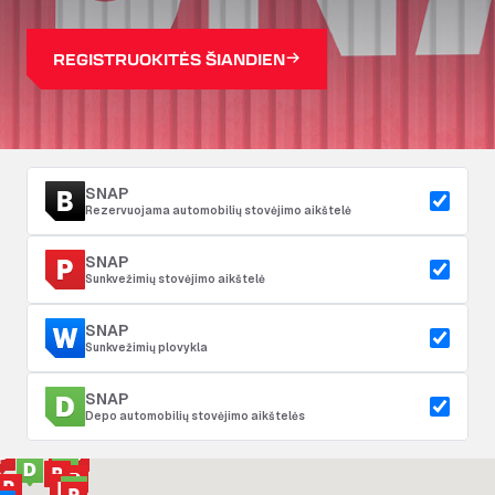
REGISTRUOKITĖS ŠIANDIEN
SNAP
Rezervuojama automobilių stovėjimo aikštelė
SNAP
Sunkvežimių stovėjimo aikštelė
SNAP
Sunkvežimių plovykla
SNAP
Depo automobilių stovėjimo aikštelės