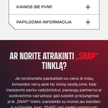
Šeštadienis
–
All 4 Trucks
Penktadienis
–
KAINOS (BE PVM)
Klaverbladstaat 21, 3560
Sekmadienis
–
American Truck Wash
Šeštadienis
–
PAPILDOMA INFORMACIJA
Av. des Etats-Unis 90, 6041
Andamur Guarroman
Sekmadienis
–
Aut. A4 Salida 288 Pol. Ind. del Guadiel, 23210
Andamur La Junquera
AP7 Salida 2, C/ Bassegoda, 4, 17700
AR NORITE ATRAKINTI
„SNAP“
Andamur Pamplona
TINKLĄ?
A-15 Salida Imarcoain, 31119
Andamur San Roman II
Aut A1 Exit 385, 01207
Jei norėtumėte pasikalbėti su vienu iš mūsų
Anglia Motel
komandos narių apie tai, kokią naudą jums, kaip
Washway Road, PE12 8LT
transporto parko vadybininkui, paslaugų partneriui ar
Anpol Sp. z o.o.
sunkvežimio vairuotojui, gali suteikti prisijungimas
Ul. Torunska 147, 85884
prie „SNAP“ tinklo, susisiekite su mumis jau šiandien
Aqua Ariva GmbH
ir sužinokite, kaip „SNAP“ gali padėti optimizuoti