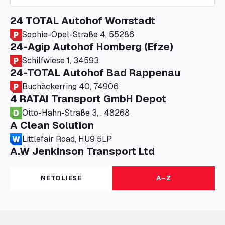
24 TOTAL Autohof Worrstadt
Sophie-Opel-Straße 4, 55286
24-Agip Autohof Homberg (Efze)
Schilfwiese 1, 34593
24-TOTAL Autohof Bad Rappenau
Buchäckerring 40, 74906
4 RATAI Transport GmbH Depot
Otto-Hahn-Straße 3, , 48268
A Clean Solution
Littlefair Road, HU9 5LP
A.W Jenkinson Transport Ltd
Progress House, ME11 5GA
A+G Nettetal - Depot Parking
NETOLIESE
A–Z
Am Panneschopp 7, 41334
A1 Truckstop Colsterworth Ltd
A151, Bourne Road, NG33 5JN