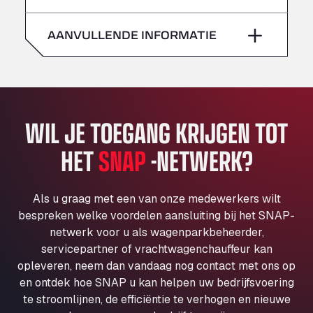
zaterdag
–
Klaverbladstaat 21, 3560
American Truck Wash
AANVULLENDE INFORMATIE
zondag
–
Av. des Etats-Unis 90, 6041
Andamur Guarroman
Aut. A4 Salida 288 Pol. Ind. del Guadiel, 23210
Andamur La Junquera
WIL JE TOEGANG KRIJGEN TOT
AP7 Salida 2, C/ Bassegoda, 4, 17700
Andamur Pamplona
HET
SNAP
-NETWERK?
A-15 Salida Imarcoain, 31119
Andamur San Roman II
Aut A1 Exit 385, 01207
Als u graag met een van onze medewerkers wilt
Anglia Motel
bespreken welke voordelen aansluiting bij het SNAP-
netwerk voor u als wagenparkbeheerder,
Washway Road, PE12 8LT
servicepartner of vrachtwagenchauffeur kan
Anpol Sp. z o.o.
opleveren, neem dan vandaag nog contact met ons op
Ul. Torunska 147, 85884
en ontdek hoe SNAP u kan helpen uw bedrijfsvoering
Aqua Ariva GmbH
te stroomlijnen, de efficiëntie te verhogen en nieuwe
Marie-Curie-Straße 24, 68219