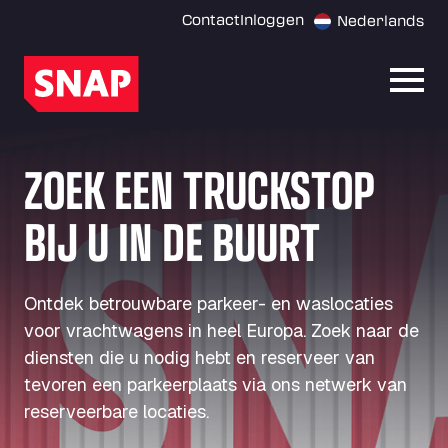
Contact
Inloggen
Nederlands
Menu
ZOEK EEN TRUCKSTOP
BIJ U IN DE BUURT
Ontdek betrouwbare parkeer- en waslocaties
voor vrachtwagens in heel Europa. Zoek naar de
diensten die u nodig hebt en reserveer van
tevoren een parkeerplaats via ons netwerk van
reserveerbare locaties.