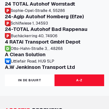
24 TOTAL Autohof Worrstadt
Sophie-Opel-Straße 4, 55286
24-Agip Autohof Homberg (Efze)
Schilfwiese 1, 34593
24-TOTAL Autohof Bad Rappenau
Buchäckerring 40, 74906
4 RATAI Transport GmbH Depot
Otto-Hahn-Straße 3, , 48268
A Clean Solution
Littlefair Road, HU9 5LP
A.W Jenkinson Transport Ltd
Progress House, ME11 5GA
A+G Nettetal - Depot Parking
IN DE BUURT
A-Z
Am Panneschopp 7, 41334
A1 Truckstop Colsterworth Ltd
A151, Bourne Road, NG33 5JN
A14 Ellington Truck Wash - R J Hawkins