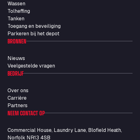
Wassen
Autotransit Amann
Tolheffing
Auf dem Dreisch 8, 34346
Tanken
Avin Kominis
Toegang en beveiliging
Vasilikos Intersection E90, 46 100
Parkeren bij het depot
AW Jenkinson Runcorn Truck Parking
BRONNEN
Ashville Way, WA7 3EZ
AWJ Penrith Truckstop
Nieuws
M6 J40, Penrith Industrial Estate, CA11 9EH
Veelgestelde vragen
Backline Logistics Limited
BEDRIJF
Hill Barton Business park, EX5 1DR
Ballestas Flores
Over ons
Ctra C 157 , 37009
Carrière
Ballinluig Services
Partners
Ballinluig, PH9 0LG
NEEM CONTACT OP
Bapaume Truck House A1
ZI de la Vallée du Bois EST, 62450
Commercial House, Laundry Lane, Blofield Heath,
Barneys Diner
Norfolk NR13 4SB