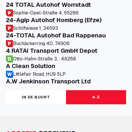
24 TOTAL Autohof Worrstadt
Sophie-Opel-Straße 4, 55286
24-Agip Autohof Homberg (Efze)
Schilfwiese 1, 34593
24-TOTAL Autohof Bad Rappenau
Buchäckerring 40, 74906
4 RATAI Transport GmbH Depot
Otto-Hahn-Straße 3, , 48268
A Clean Solution
Littlefair Road, HU9 5LP
A.W Jenkinson Transport Ltd
Progress House, ME11 5GA
A+G Nettetal - Depot Parking
IN DE BUURT
A-Z
Am Panneschopp 7, 41334
A1 Truckstop Colsterworth Ltd
A151, Bourne Road, NG33 5JN
A14 Ellington Truck Wash - R J Hawkins