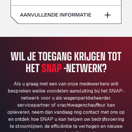
zaterdag
–
Klaverbladstaat 21, 3560
American Truck Wash
AANVULLENDE INFORMATIE
zondag
–
Av. des Etats-Unis 90, 6041
Andamur Guarroman
Aut. A4 Salida 288 Pol. Ind. del Guadiel, 23210
Andamur La Junquera
WIL JE TOEGANG KRIJGEN TOT
AP7 Salida 2, C/ Bassegoda, 4, 17700
Andamur Pamplona
HET
SNAP
-NETWERK?
A-15 Salida Imarcoain, 31119
Andamur San Roman II
Aut A1 Exit 385, 01207
Als u graag met een van onze medewerkers wilt
Anglia Motel
bespreken welke voordelen aansluiting bij het SNAP-
netwerk voor u als wagenparkbeheerder,
Washway Road, PE12 8LT
servicepartner of vrachtwagenchauffeur kan
Anpol Sp. z o.o.
opleveren, neem dan vandaag nog contact met ons op
Ul. Torunska 147, 85884
en ontdek hoe SNAP u kan helpen uw bedrijfsvoering
Aqua Ariva GmbH
te stroomlijnen, de efficiëntie te verhogen en nieuwe
Marie-Curie-Straße 24, 68219