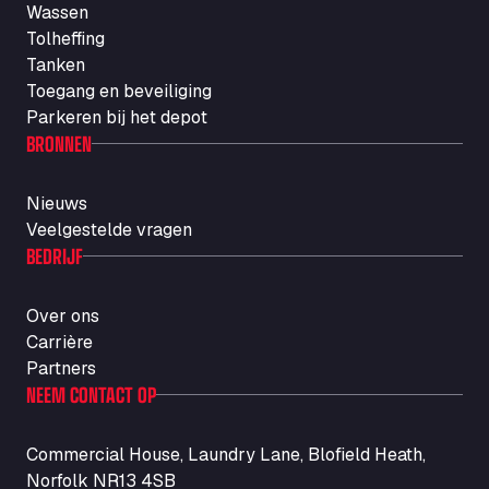
Wassen
Autotransit Amann
Tolheffing
Auf dem Dreisch 8, 34346
Tanken
Avin Kominis
Toegang en beveiliging
Vasilikos Intersection E90, 46 100
Parkeren bij het depot
AW Jenkinson Runcorn Truck Parking
BRONNEN
Ashville Way, WA7 3EZ
AWJ Penrith Truckstop
Nieuws
M6 J40, Penrith Industrial Estate, CA11 9EH
Veelgestelde vragen
Backline Logistics Limited
BEDRIJF
Hill Barton Business park, EX5 1DR
Ballestas Flores
Over ons
Ctra C 157 , 37009
Carrière
Ballinluig Services
Partners
Ballinluig, PH9 0LG
NEEM CONTACT OP
Bapaume Truck House A1
ZI de la Vallée du Bois EST, 62450
Commercial House, Laundry Lane, Blofield Heath,
Barneys Diner
Norfolk NR13 4SB