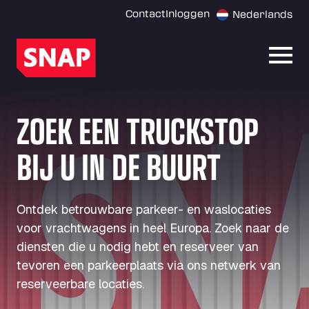
Contact
Inloggen
Nederlands
Menu
ZOEK EEN TRUCKSTOP
BIJ U IN DE BUURT
Ontdek betrouwbare parkeer- en waslocaties
voor vrachtwagens in heel Europa. Zoek naar de
diensten die u nodig hebt en reserveer van
tevoren een parkeerplaats via ons netwerk van
reserveerbare locaties.