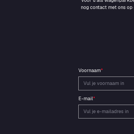
voor u als wagenparkbe
nog contact met ons op 
Voornaam
*
E-mail
*