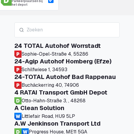
Parkeerplaatsen bij
het depot
24 TOTAL Autohof Worrstadt
Sophie-Opel-Straße 4, 55286
24-Agip Autohof Homberg (Efze)
Schilfwiese 1, 34593
24-TOTAL Autohof Bad Rappenau
Buchäckerring 40, 74906
4 RATAI Transport GmbH Depot
Otto-Hahn-Straße 3, , 48268
A Clean Solution
Littlefair Road, HU9 5LP
A.W Jenkinson Transport Ltd
Progress House, ME11 5GA