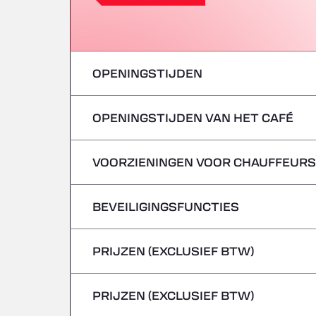
OPENINGSTIJDEN
OPENINGSTIJDEN VAN HET CAFÉ
maandag
dinsdag
VOORZIENINGEN VOOR CHAUFFEURS
maandag
woensdag
dinsdag
BEVEILIGINGSFUNCTIES
Geen koelwagens
donderdag
woensdag
PRIJZEN (EXCLUSIEF BTW)
Gevaarlijke voertuigen/ADR worden niet 
vrijdag
donderdag
PRIJZEN (EXCLUSIEF BTW)
zaterdag
vrijdag