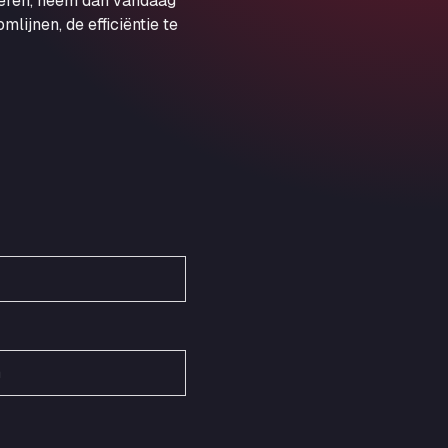
veren, neem dan vandaag
Obernburger Str. 127, 63811
ijnen, de efficiëntie te
Ardleigh South Services
a120 westbound, CO77SL
Area 47 Hermanos Rico
Autovia A4 km 47, 28300
Area de Servicio Agetrans
Autovia del Mediterraneo , 30850
Area Servicio Galp Las Bovedas
Autovia 5 KM 405, 7, 06006
Area Servidiesel S L
Calle Migjorn No 6, 12539
Arluno Truck Village
Via per Turbigo 69, 20004
Asapjobs
Objazdowa 35, 99-300
Ashford International Truck Stop
Unit 14 Waterbrook Park, TN24 0FL