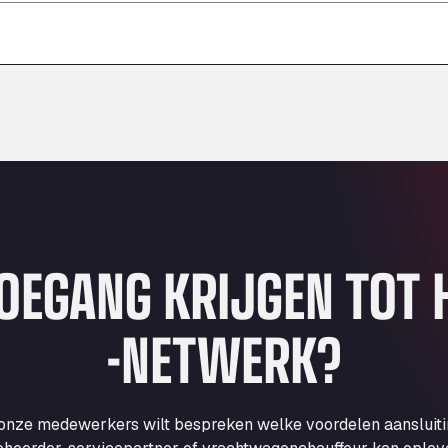
–
–
–
TOEGANG KRIJGEN TOT
-NETWERK?
 onze medewerkers wilt bespreken welke voordelen aansluit