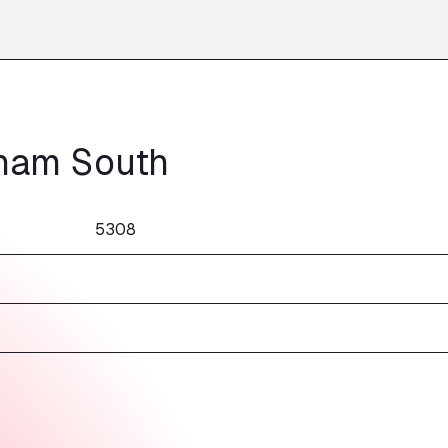
sham South
5308