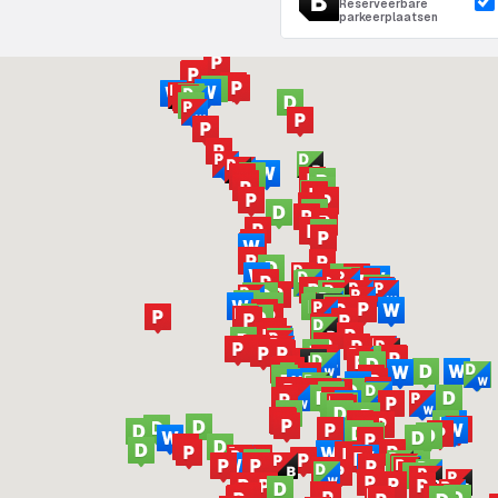
Reserveerbare
parkeerplaatsen