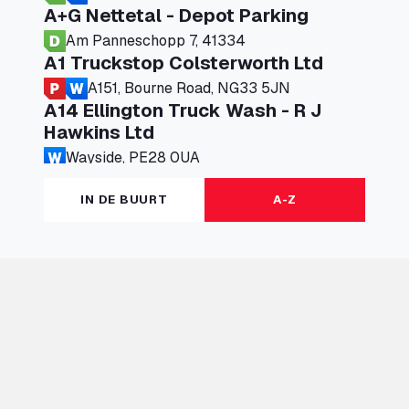
A+G Nettetal - Depot Parking
Am Panneschopp 7, 41334
A1 Truckstop Colsterworth Ltd
A151, Bourne Road, NG33 5JN
A14 Ellington Truck Wash - R J
Hawkins Ltd
Wayside, PE28 0UA
A19 Northbound Services (Exelby)
IN DE BUURT
A-Z
Ingleby Arncliffe, DL6 3JT
A19 Services North (Ron Perry)
A19 Services North, TS27 3HH
A19 Services South (Ron Perry)
A19 Services South, TS27 3HH
A19 Southbound Services (Exelby)
Ingleby Arncliffe, DL6 3LG
A2 Truck parking Echt
Oude Lakerweg 2, 6101