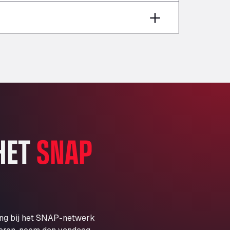
Aut A1 Exit 385, 01207
Anglia Motel
Washway Road, PE12 8LT
Anpol Sp. z o.o.
Ul. Torunska 147, 85884
Aqua Ariva GmbH
Marie-Curie-Straße 24, 68219
Aral Autohof Bockel
An der Autobahn 1, 27404
ARAL Autohof Bockenem
 HET
SNAP
Oppelner Str. 1, 31167
ARAL Autohof Merklingen
Nellinger Str. 24, 89188
ARAL Autohof Preis
Schellweilerstraße 1, 66871
ARAL Tankstelle - XXL
ing bij het SNAP-netwerk
Truckwash.de GmbH