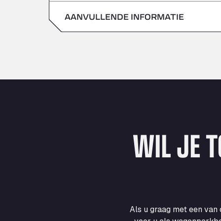
zondag
AANVULLENDE INFORMATIE
zaterdag
zondag
WIL JE 
Als u graag met een van