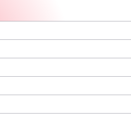
–
–
–
–
–
–
–
geaccepteerd
–
–
–
–