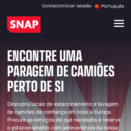
Contacto
Iniciar sessão
Português
Abrir
ENCONTRE UMA
PARAGEM DE CAMIÕES
PERTO DE SI
Descubra locais de estacionamento e lavagem
de camiões de confiança em toda a Europa.
Procure os serviços de que necessita e reserve
o estacionamento com antecedência na nossa