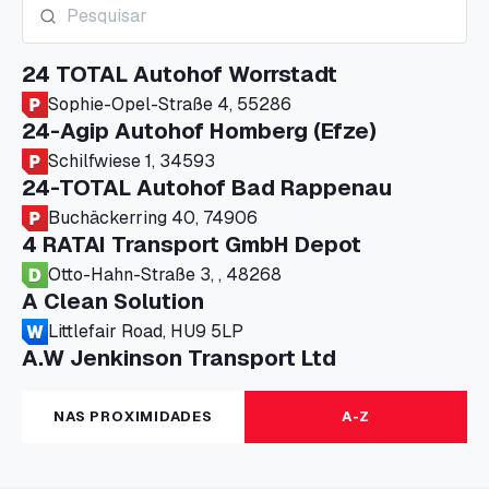
24 TOTAL Autohof Worrstadt
Sophie-Opel-Straße 4, 55286
24-Agip Autohof Homberg (Efze)
Schilfwiese 1, 34593
24-TOTAL Autohof Bad Rappenau
Buchäckerring 40, 74906
4 RATAI Transport GmbH Depot
Otto-Hahn-Straße 3, , 48268
A Clean Solution
Littlefair Road, HU9 5LP
A.W Jenkinson Transport Ltd
Progress House, ME11 5GA
A+G Nettetal - Depot Parking
NAS PROXIMIDADES
A-Z
Am Panneschopp 7, 41334
A1 Truckstop Colsterworth Ltd