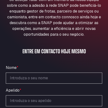
Aqua Ariva GmbH
sobre como a adesão à rede SNAP pode beneficiá-lo
Marie-Curie-Straße 24, 68219
enquanto gestor de frotas, parceiro de serviços ou
Aral Autohof Bockel
camionista, entre em contacto connosco ainda hoje e
descubra como a SNAP pode ajudar a otimizar as
An der Autobahn 1, 27404
ARAL Autohof Bockenem
operações, aumentar a eficiência e abrir novas
oportunidades para o seu negócio.
Oppelner Str. 1, 31167
ARAL Autohof Merklingen
Nellinger Str. 24, 89188
ENTRE EM CONTACTO HOJE MESMO
ARAL Autohof Preis
Schellweilerstraße 1, 66871
ARAL Tankstelle - XXL Truckwash.de
Nome
*
GmbH
Obernburger Str. 127, 63811
Ardleigh South Services
Apelido
*
a120 westbound, CO77SL
Area 47 Hermanos Rico
Autovia A4 km 47, 28300