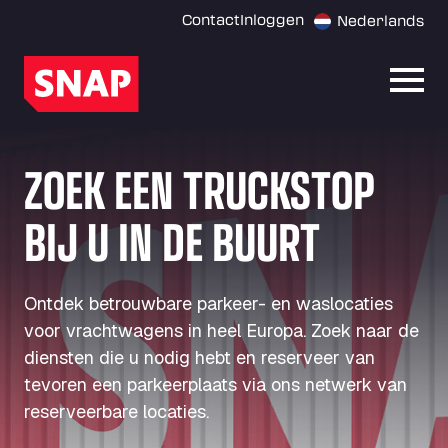
Contact
Inloggen
Nederlands
Menu
ZOEK EEN TRUCKSTOP
BIJ U IN DE BUURT
Ontdek betrouwbare parkeer- en waslocaties
voor vrachtwagens in heel Europa. Zoek naar de
diensten die u nodig hebt en reserveer van
tevoren een parkeerplaats via ons netwerk van
reserveerbare locaties.