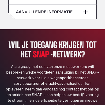
zaterdag
–
Klaverbladstaat 21, 3560
American Truck Wash
AANVULLENDE INFORMATIE
zondag
–
Av. des Etats-Unis 90, 6041
Andamur Guarroman
Aut. A4 Salida 288 Pol. Ind. del Guadiel, 23210
Andamur La Junquera
WIL JE TOEGANG KRIJGEN TOT
AP7 Salida 2, C/ Bassegoda, 4, 17700
Andamur Pamplona
HET
SNAP
-NETWERK?
A-15 Salida Imarcoain, 31119
Andamur San Roman II
Aut A1 Exit 385, 01207
Als u graag met een van onze medewerkers wilt
Anglia Motel
bespreken welke voordelen aansluiting bij het SNAP-
netwerk voor u als wagenparkbeheerder,
Washway Road, PE12 8LT
servicepartner of vrachtwagenchauffeur kan
Anpol Sp. z o.o.
opleveren, neem dan vandaag nog contact met ons op
Ul. Torunska 147, 85884
en ontdek hoe SNAP u kan helpen uw bedrijfsvoering
Aqua Ariva GmbH
te stroomlijnen, de efficiëntie te verhogen en nieuwe
Marie-Curie-Straße 24, 68219