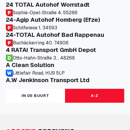
24 TOTAL Autohof Worrstadt
Sophie-Opel-Straße 4, 55286
24-Agip Autohof Homberg (Efze)
Schilfwiese 1, 34593
24-TOTAL Autohof Bad Rappenau
Buchäckerring 40, 74906
4 RATAI Transport GmbH Depot
Otto-Hahn-Straße 3, , 48268
A Clean Solution
Littlefair Road, HU9 5LP
A.W Jenkinson Transport Ltd
Progress House, ME11 5GA
A+G Nettetal - Depot Parking
IN DE BUURT
A-Z
Am Panneschopp 7, 41334
A1 Truckstop Colsterworth Ltd
A151, Bourne Road, NG33 5JN
A14 Ellington Truck Wash - R J Hawkins