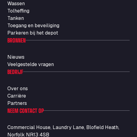
Wassen
Autotransit Amann
Tolheffing
Auf dem Dreisch 8, 34346
Tanken
Avin Kominis
Toegang en beveiliging
Vasilikos Intersection E90, 46 100
Parkeren bij het depot
AW Jenkinson Runcorn Truck Parking
BRONNEN
Ashville Way, WA7 3EZ
AWJ Penrith Truckstop
Nieuws
M6 J40, Penrith Industrial Estate, CA11 9EH
Veelgestelde vragen
Backline Logistics Limited
BEDRIJF
Hill Barton Business park, EX5 1DR
Ballestas Flores
Over ons
Ctra C 157 , 37009
Carrière
Ballinluig Services
Partners
Ballinluig, PH9 0LG
NEEM CONTACT OP
Bapaume Truck House A1
ZI de la Vallée du Bois EST, 62450
Commercial House, Laundry Lane, Blofield Heath,
Barneys Diner
Norfolk NR13 4SB