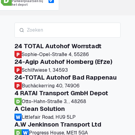
Parkeerplaatsen bij
het depot
24 TOTAL Autohof Worrstadt
Sophie-Opel-Straße 4, 55286
24-Agip Autohof Homberg (Efze)
Schilfwiese 1, 34593
24-TOTAL Autohof Bad Rappenau
Buchäckerring 40, 74906
4 RATAI Transport GmbH Depot
Otto-Hahn-Straße 3, , 48268
A Clean Solution
Littlefair Road, HU9 5LP
A.W Jenkinson Transport Ltd
Progress House, ME11 5GA