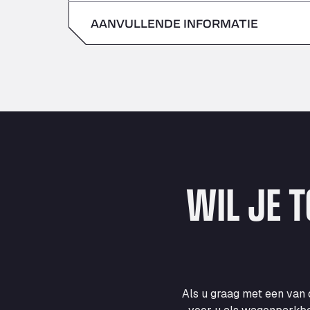
zondag
AANVULLENDE INFORMATIE
zaterdag
zondag
WIL JE 
Als u graag met een van