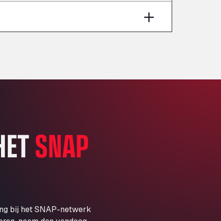
Aut A1 Exit 385, 01207
Anglia Motel
Washway Road, PE12 8LT
Anpol Sp. z o.o.
Ul. Torunska 147, 85884
Aqua Ariva GmbH
Marie-Curie-Straße 24, 68219
Aral Autohof Bockel
An der Autobahn 1, 27404
ARAL Autohof Bockenem
 HET
SNAP
Oppelner Str. 1, 31167
ARAL Autohof Merklingen
Nellinger Str. 24, 89188
ARAL Autohof Preis
Schellweilerstraße 1, 66871
ARAL Tankstelle - XXL
ing bij het SNAP-netwerk
Truckwash.de GmbH