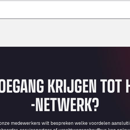
–
–
–
TOEGANG KRIJGEN TOT
-NETWERK?
 onze medewerkers wilt bespreken welke voordelen aansluit