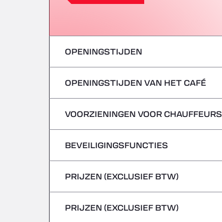
OPENINGSTIJDEN
OPENINGSTIJDEN VAN HET CAFÉ
maandag
dinsdag
VOORZIENINGEN VOOR CHAUFFEURS
maandag
woensdag
dinsdag
BEVEILIGINGSFUNCTIES
Geen koelwagens
donderdag
woensdag
PRIJZEN (EXCLUSIEF BTW)
Gevaarlijke voertuigen/ADR worden niet 
vrijdag
donderdag
PRIJZEN (EXCLUSIEF BTW)
zaterdag
vrijdag