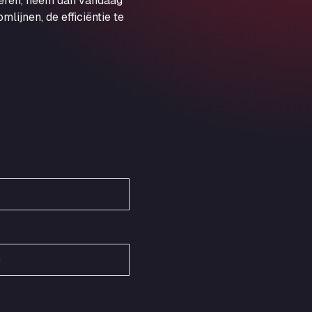
veren, neem dan vandaag
Obernburger Str. 127, 63811
ijnen, de efficiëntie te
Ardleigh South Services
a120 westbound, CO77SL
Area 47 Hermanos Rico
Autovia A4 km 47, 28300
Area de Servicio Agetrans
Autovia del Mediterraneo , 30850
Area Servicio Galp Las Bovedas
Autovia 5 KM 405, 7, 06006
Area Servidiesel S L
Calle Migjorn No 6, 12539
Arluno Truck Village
Via per Turbigo 69, 20004
Asapjobs
Objazdowa 35, 99-300
Ashford International Truck Stop
Unit 14 Waterbrook Park, TN24 0FL