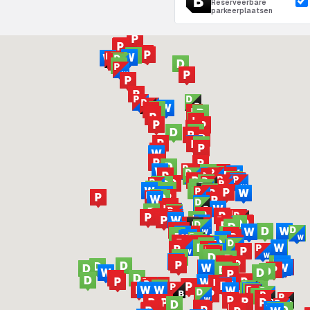
Reserveerbare
parkeerplaatsen