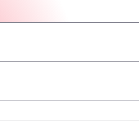
–
–
–
–
–
–
–
geaccepteerd
–
–
–
–