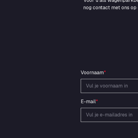
voor u als wagenparkbe
nog contact met ons op 
Voornaam
*
E-mail
*