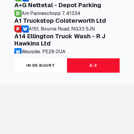
A+G Nettetal - Depot Parking
Am Panneschopp 7, 41334
A1 Truckstop Colsterworth Ltd
A151, Bourne Road, NG33 5JN
A14 Ellington Truck Wash - R J
Hawkins Ltd
Wayside, PE28 0UA
A19 Northbound Services (Exelby)
IN DE BUURT
A-Z
Ingleby Arncliffe, DL6 3JT
A19 Services North (Ron Perry)
A19 Services North, TS27 3HH
A19 Services South (Ron Perry)
A19 Services South, TS27 3HH
A19 Southbound Services (Exelby)
Ingleby Arncliffe, DL6 3LG
A2 Truck parking Echt
Oude Lakerweg 2, 6101