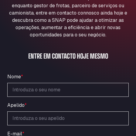
Aqua Ariva GmbH
enquanto gestor de frotas, parceiro de serviços ou
camionista, entre em contacto connosco ainda hoje e
Marie-Curie-Straße 24, 68219
Aral Autohof Bockel
descubra como a SNAP pode ajudar a otimizar as
operações, aumentar a eficiência e abrir novas
An der Autobahn 1, 27404
oportunidades para o seu negócio.
ARAL Autohof Bockenem
Oppelner Str. 1, 31167
ARAL Autohof Merklingen
ENTRE EM CONTACTO HOJE MESMO
Nellinger Str. 24, 89188
ARAL Autohof Preis
Schellweilerstraße 1, 66871
Nome
*
ARAL Tankstelle - XXL Truckwash.de
GmbH
Obernburger Str. 127, 63811
Apelido
*
Ardleigh South Services
a120 westbound, CO77SL
Area 47 Hermanos Rico
Autovia A4 km 47, 28300
E-mail
*