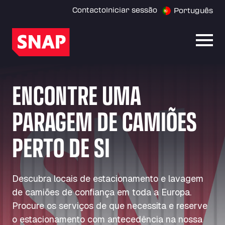
Contacto
Iniciar sessão
Português
Abrir
ENCONTRE UMA
PARAGEM DE CAMIÕES
PERTO DE SI
Descubra locais de estacionamento e lavagem
de camiões de confiança em toda a Europa.
Procure os serviços de que necessita e reserve
o estacionamento com antecedência na nossa