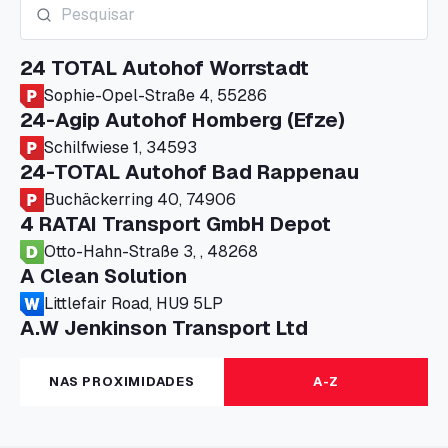
24 TOTAL Autohof Worrstadt
Sophie-Opel-Straße 4, 55286
24-Agip Autohof Homberg (Efze)
Schilfwiese 1, 34593
24-TOTAL Autohof Bad Rappenau
Buchäckerring 40, 74906
4 RATAI Transport GmbH Depot
Otto-Hahn-Straße 3, , 48268
A Clean Solution
Littlefair Road, HU9 5LP
A.W Jenkinson Transport Ltd
Progress House, ME11 5GA
A+G Nettetal - Depot Parking
NAS PROXIMIDADES
A-Z
Am Panneschopp 7, 41334
A1 Truckstop Colsterworth Ltd