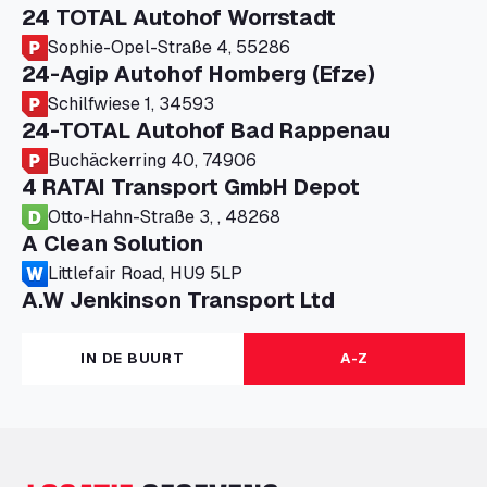
24 TOTAL Autohof Worrstadt
Sophie-Opel-Straße 4, 55286
24-Agip Autohof Homberg (Efze)
Schilfwiese 1, 34593
24-TOTAL Autohof Bad Rappenau
Buchäckerring 40, 74906
4 RATAI Transport GmbH Depot
Otto-Hahn-Straße 3, , 48268
A Clean Solution
Littlefair Road, HU9 5LP
A.W Jenkinson Transport Ltd
Progress House, ME11 5GA
A+G Nettetal - Depot Parking
IN DE BUURT
A-Z
Am Panneschopp 7, 41334
A1 Truckstop Colsterworth Ltd
A151, Bourne Road, NG33 5JN
A14 Ellington Truck Wash - R J Hawkins