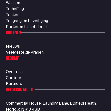
Wassen
Autotransit Amann
Tolheffing
Auf dem Dreisch 8, 34346
Tanken
Avin Kominis
Toegang en beveiliging
Vasilikos Intersection E90, 46 100
Parkeren bij het depot
AW Jenkinson Runcorn Truck Parking
BRONNEN
Ashville Way, WA7 3EZ
AWJ Penrith Truckstop
Nieuws
M6 J40, Penrith Industrial Estate, CA11 9EH
Veelgestelde vragen
Backline Logistics Limited
BEDRIJF
Hill Barton Business park, EX5 1DR
Ballestas Flores
Over ons
Ctra C 157 , 37009
Carrière
Ballinluig Services
Partners
Ballinluig, PH9 0LG
NEEM CONTACT OP
Bapaume Truck House A1
ZI de la Vallée du Bois EST, 62450
Commercial House, Laundry Lane, Blofield Heath,
Barneys Diner
Norfolk NR13 4SB