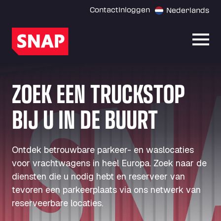
Contact
Inloggen
Nederlands
Menu
ZOEK EEN TRUCKSTOP
BIJ U IN DE BUURT
Ontdek betrouwbare parkeer- en waslocaties
voor vrachtwagens in heel Europa. Zoek naar de
diensten die u nodig hebt en reserveer van
tevoren een parkeerplaats via ons netwerk van
reserveerbare locaties.