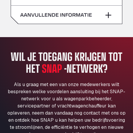
zaterdag
–
Klaverbladstaat 21, 3560
American Truck Wash
AANVULLENDE INFORMATIE
zondag
–
Av. des Etats-Unis 90, 6041
Andamur Guarroman
Aut. A4 Salida 288 Pol. Ind. del Guadiel, 23210
Andamur La Junquera
WIL JE TOEGANG KRIJGEN TOT
AP7 Salida 2, C/ Bassegoda, 4, 17700
Andamur Pamplona
HET
SNAP
-NETWERK?
A-15 Salida Imarcoain, 31119
Andamur San Roman II
Aut A1 Exit 385, 01207
Als u graag met een van onze medewerkers wilt
Anglia Motel
bespreken welke voordelen aansluiting bij het SNAP-
netwerk voor u als wagenparkbeheerder,
Washway Road, PE12 8LT
servicepartner of vrachtwagenchauffeur kan
Anpol Sp. z o.o.
opleveren, neem dan vandaag nog contact met ons op
Ul. Torunska 147, 85884
en ontdek hoe SNAP u kan helpen uw bedrijfsvoering
Aqua Ariva GmbH
te stroomlijnen, de efficiëntie te verhogen en nieuwe
Marie-Curie-Straße 24, 68219