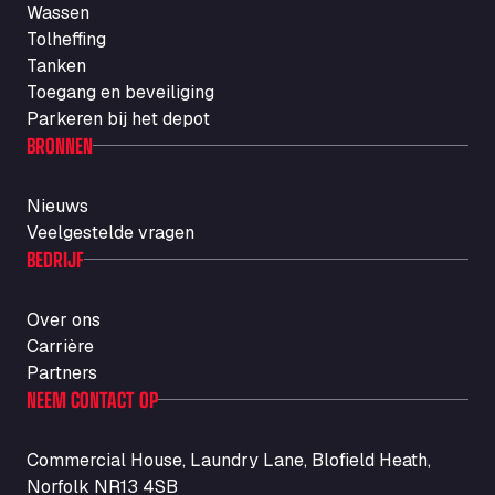
Wassen
Autotransit Amann
Tolheffing
Auf dem Dreisch 8, 34346
Tanken
Avin Kominis
Toegang en beveiliging
Vasilikos Intersection E90, 46 100
Parkeren bij het depot
AW Jenkinson Runcorn Truck Parking
BRONNEN
Ashville Way, WA7 3EZ
AWJ Penrith Truckstop
Nieuws
M6 J40, Penrith Industrial Estate, CA11 9EH
Veelgestelde vragen
Backline Logistics Limited
BEDRIJF
Hill Barton Business park, EX5 1DR
Ballestas Flores
Over ons
Ctra C 157 , 37009
Carrière
Ballinluig Services
Partners
Ballinluig, PH9 0LG
NEEM CONTACT OP
Bapaume Truck House A1
ZI de la Vallée du Bois EST, 62450
Commercial House, Laundry Lane, Blofield Heath,
Barneys Diner
Norfolk NR13 4SB