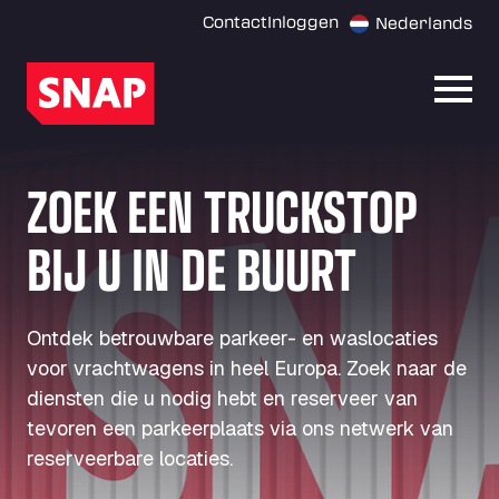
Contact
Inloggen
Nederlands
Menu
ZOEK EEN TRUCKSTOP
BIJ U IN DE BUURT
Ontdek betrouwbare parkeer- en waslocaties
voor vrachtwagens in heel Europa. Zoek naar de
diensten die u nodig hebt en reserveer van
tevoren een parkeerplaats via ons netwerk van
reserveerbare locaties.