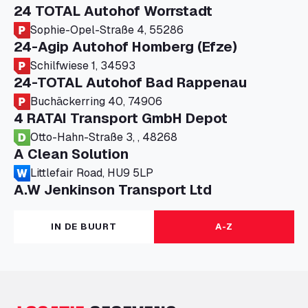
24 TOTAL Autohof Worrstadt
Sophie-Opel-Straße 4, 55286
24-Agip Autohof Homberg (Efze)
Schilfwiese 1, 34593
24-TOTAL Autohof Bad Rappenau
Buchäckerring 40, 74906
4 RATAI Transport GmbH Depot
Otto-Hahn-Straße 3, , 48268
A Clean Solution
Littlefair Road, HU9 5LP
A.W Jenkinson Transport Ltd
Progress House, ME11 5GA
A+G Nettetal - Depot Parking
IN DE BUURT
A-Z
Am Panneschopp 7, 41334
A1 Truckstop Colsterworth Ltd
A151, Bourne Road, NG33 5JN
A14 Ellington Truck Wash - R J Hawkins