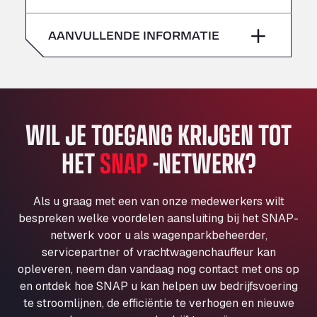
zaterdag
–
Klaverbladstaat 21, 3560
American Truck Wash
AANVULLENDE INFORMATIE
zondag
–
Av. des Etats-Unis 90, 6041
Andamur Guarroman
Aut. A4 Salida 288 Pol. Ind. del Guadiel, 23210
Andamur La Junquera
WIL JE TOEGANG KRIJGEN TOT
AP7 Salida 2, C/ Bassegoda, 4, 17700
Andamur Pamplona
HET
SNAP
-NETWERK?
A-15 Salida Imarcoain, 31119
Andamur San Roman II
Aut A1 Exit 385, 01207
Als u graag met een van onze medewerkers wilt
Anglia Motel
bespreken welke voordelen aansluiting bij het SNAP-
netwerk voor u als wagenparkbeheerder,
Washway Road, PE12 8LT
servicepartner of vrachtwagenchauffeur kan
Anpol Sp. z o.o.
opleveren, neem dan vandaag nog contact met ons op
Ul. Torunska 147, 85884
en ontdek hoe SNAP u kan helpen uw bedrijfsvoering
Aqua Ariva GmbH
te stroomlijnen, de efficiëntie te verhogen en nieuwe
Marie-Curie-Straße 24, 68219