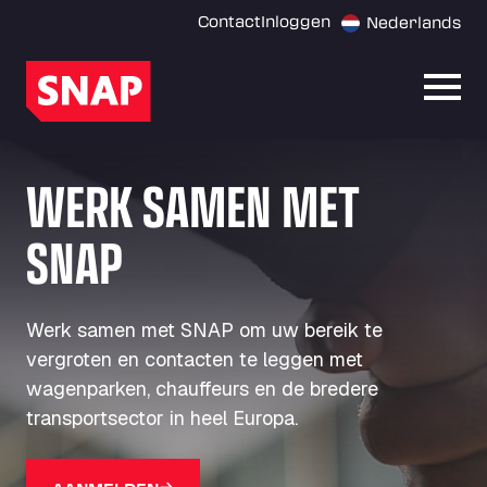
Contact
Inloggen
Nederlands
Menu
WERK SAMEN MET
SNAP
Werk samen met SNAP om uw bereik te
vergroten en contacten te leggen met
wagenparken, chauffeurs en de bredere
transportsector in heel Europa.