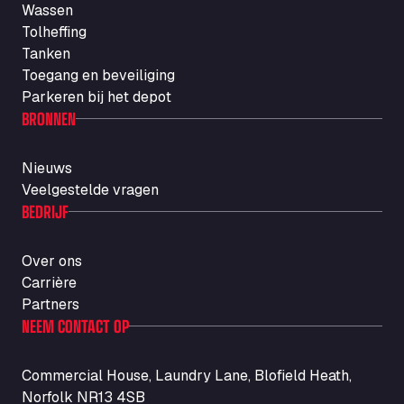
Wassen
Autotransit Amann
Tolheffing
Auf dem Dreisch 8, 34346
Tanken
Avin Kominis
Toegang en beveiliging
Vasilikos Intersection E90, 46 100
Parkeren bij het depot
AW Jenkinson Runcorn Truck Parking
BRONNEN
Ashville Way, WA7 3EZ
AWJ Penrith Truckstop
Nieuws
M6 J40, Penrith Industrial Estate, CA11 9EH
Veelgestelde vragen
Backline Logistics Limited
BEDRIJF
Hill Barton Business park, EX5 1DR
Ballestas Flores
Over ons
Ctra C 157 , 37009
Carrière
Ballinluig Services
Partners
Ballinluig, PH9 0LG
NEEM CONTACT OP
Bapaume Truck House A1
ZI de la Vallée du Bois EST, 62450
Commercial House, Laundry Lane, Blofield Heath,
Barneys Diner
Norfolk NR13 4SB