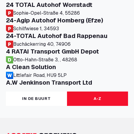
24 TOTAL Autohof Worrstadt
Sophie-Opel-Straße 4, 55286
24-Agip Autohof Homberg (Efze)
Schilfwiese 1, 34593
24-TOTAL Autohof Bad Rappenau
Buchäckerring 40, 74906
4 RATAI Transport GmbH Depot
Otto-Hahn-Straße 3, , 48268
A Clean Solution
Littlefair Road, HU9 5LP
A.W Jenkinson Transport Ltd
Progress House, ME11 5GA
A+G Nettetal - Depot Parking
IN DE BUURT
A-Z
Am Panneschopp 7, 41334
A1 Truckstop Colsterworth Ltd
A151, Bourne Road, NG33 5JN
A14 Ellington Truck Wash - R J Hawkins