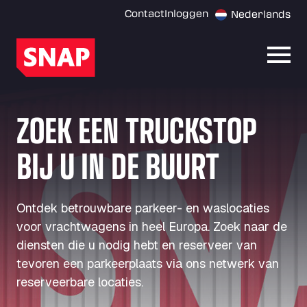
Contact
Inloggen
Nederlands
Menu
ZOEK EEN TRUCKSTOP
BIJ U IN DE BUURT
Ontdek betrouwbare parkeer- en waslocaties
voor vrachtwagens in heel Europa. Zoek naar de
diensten die u nodig hebt en reserveer van
tevoren een parkeerplaats via ons netwerk van
reserveerbare locaties.