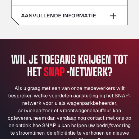
zaterdag
–
Klaverbladstaat 21, 3560
American Truck Wash
AANVULLENDE INFORMATIE
zondag
–
Av. des Etats-Unis 90, 6041
Andamur Guarroman
Aut. A4 Salida 288 Pol. Ind. del Guadiel, 23210
Andamur La Junquera
WIL JE TOEGANG KRIJGEN TOT
AP7 Salida 2, C/ Bassegoda, 4, 17700
Andamur Pamplona
HET
SNAP
-NETWERK?
A-15 Salida Imarcoain, 31119
Andamur San Roman II
Aut A1 Exit 385, 01207
Als u graag met een van onze medewerkers wilt
Anglia Motel
bespreken welke voordelen aansluiting bij het SNAP-
netwerk voor u als wagenparkbeheerder,
Washway Road, PE12 8LT
servicepartner of vrachtwagenchauffeur kan
Anpol Sp. z o.o.
opleveren, neem dan vandaag nog contact met ons op
Ul. Torunska 147, 85884
en ontdek hoe SNAP u kan helpen uw bedrijfsvoering
Aqua Ariva GmbH
te stroomlijnen, de efficiëntie te verhogen en nieuwe
Marie-Curie-Straße 24, 68219