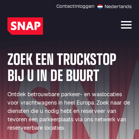
Contact
Inloggen
Nederlands
Menu
ZOEK EEN TRUCKSTOP
BIJ U IN DE BUURT
Ontdek betrouwbare parkeer- en waslocaties
voor vrachtwagens in heel Europa. Zoek naar de
diensten die u nodig hebt en reserveer van
tevoren een parkeerplaats via ons netwerk van
reserveerbare locaties.