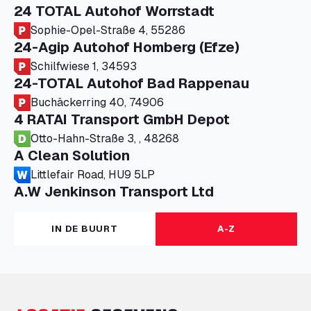
24 TOTAL Autohof Worrstadt
Sophie-Opel-Straße 4, 55286
24-Agip Autohof Homberg (Efze)
Schilfwiese 1, 34593
24-TOTAL Autohof Bad Rappenau
Buchäckerring 40, 74906
4 RATAI Transport GmbH Depot
Otto-Hahn-Straße 3, , 48268
A Clean Solution
Littlefair Road, HU9 5LP
A.W Jenkinson Transport Ltd
Progress House, ME11 5GA
A+G Nettetal - Depot Parking
IN DE BUURT
A-Z
Am Panneschopp 7, 41334
A1 Truckstop Colsterworth Ltd
A151, Bourne Road, NG33 5JN
A14 Ellington Truck Wash - R J Hawkins