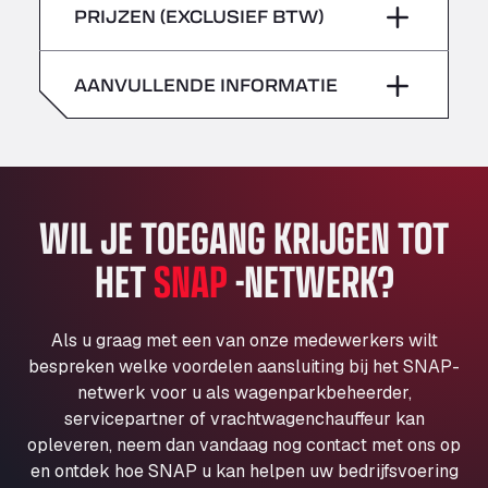
zondag
–
PRIJZEN (EXCLUSIEF BTW)
Klaverbladstaat 21, 3560
zaterdag
–
American Truck Wash
Av. des Etats-Unis 90, 6041
AANVULLENDE INFORMATIE
zondag
–
Andamur Guarroman
Aut. A4 Salida 288 Pol. Ind. del Guadiel, 23210
Andamur La Junquera
AP7 Salida 2, C/ Bassegoda, 4, 17700
Andamur Pamplona
WIL JE TOEGANG KRIJGEN TOT
A-15 Salida Imarcoain, 31119
HET
SNAP
-NETWERK?
Andamur San Roman II
Aut A1 Exit 385, 01207
Anglia Motel
Als u graag met een van onze medewerkers wilt
Washway Road, PE12 8LT
bespreken welke voordelen aansluiting bij het SNAP-
Anpol Sp. z o.o.
netwerk voor u als wagenparkbeheerder,
servicepartner of vrachtwagenchauffeur kan
Ul. Torunska 147, 85884
opleveren, neem dan vandaag nog contact met ons op
Aqua Ariva GmbH
en ontdek hoe SNAP u kan helpen uw bedrijfsvoering
Marie-Curie-Straße 24, 68219