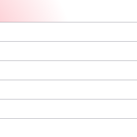
–
–
–
–
–
–
–
geaccepteerd
–
–
–
–