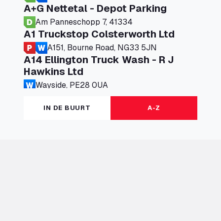
A+G Nettetal - Depot Parking
Am Panneschopp 7, 41334
A1 Truckstop Colsterworth Ltd
A151, Bourne Road, NG33 5JN
A14 Ellington Truck Wash - R J
Hawkins Ltd
Wayside, PE28 0UA
A19 Northbound Services (Exelby)
IN DE BUURT
A-Z
Ingleby Arncliffe, DL6 3JT
A19 Services North (Ron Perry)
A19 Services North, TS27 3HH
A19 Services South (Ron Perry)
A19 Services South, TS27 3HH
A19 Southbound Services (Exelby)
Ingleby Arncliffe, DL6 3LG
A2 Truck parking Echt
Oude Lakerweg 2, 6101