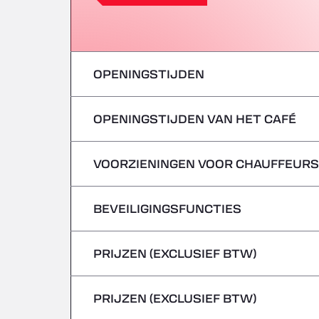
OPENINGSTIJDEN
OPENINGSTIJDEN VAN HET CAFÉ
maandag
dinsdag
VOORZIENINGEN VOOR CHAUFFEURS
maandag
woensdag
dinsdag
BEVEILIGINGSFUNCTIES
Geen koelwagens
donderdag
woensdag
PRIJZEN (EXCLUSIEF BTW)
Gevaarlijke voertuigen/ADR worden niet 
vrijdag
donderdag
PRIJZEN (EXCLUSIEF BTW)
zaterdag
vrijdag