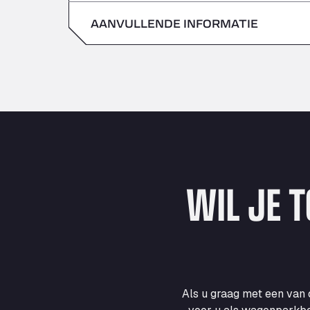
zondag
AANVULLENDE INFORMATIE
zaterdag
zondag
WIL JE 
Als u graag met een van