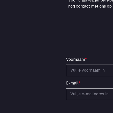
voor u als wagenparkbe
nog contact met ons op 
Voornaam
*
E-mail
*