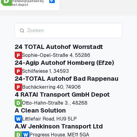
Parkeerplaatsen bij
het depot
24 TOTAL Autohof Worrstadt
Sophie-Opel-Straße 4, 55286
24-Agip Autohof Homberg (Efze)
Schilfwiese 1, 34593
24-TOTAL Autohof Bad Rappenau
Buchäckerring 40, 74906
4 RATAI Transport GmbH Depot
Otto-Hahn-Straße 3, , 48268
A Clean Solution
Littlefair Road, HU9 5LP
A.W Jenkinson Transport Ltd
Progress House, ME11 5GA