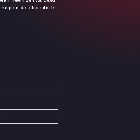
veren, neem dan vandaag
Obernburger Str. 127, 63811
ijnen, de efficiëntie te
Ardleigh South Services
a120 westbound, CO77SL
Area 47 Hermanos Rico
Autovia A4 km 47, 28300
Area de Servicio Agetrans
Autovia del Mediterraneo , 30850
Area Servicio Galp Las Bovedas
Autovia 5 KM 405, 7, 06006
Area Servidiesel S L
Calle Migjorn No 6, 12539
Arluno Truck Village
Via per Turbigo 69, 20004
Asapjobs
Objazdowa 35, 99-300
Ashford International Truck Stop
Unit 14 Waterbrook Park, TN24 0FL