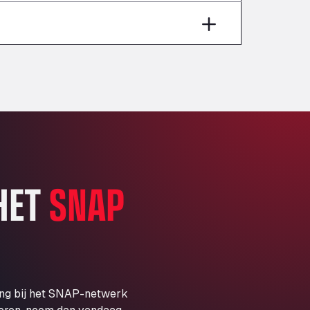
Aut A1 Exit 385, 01207
Anglia Motel
Washway Road, PE12 8LT
Anpol Sp. z o.o.
Ul. Torunska 147, 85884
Aqua Ariva GmbH
Marie-Curie-Straße 24, 68219
Aral Autohof Bockel
An der Autobahn 1, 27404
ARAL Autohof Bockenem
 HET
SNAP
Oppelner Str. 1, 31167
ARAL Autohof Merklingen
Nellinger Str. 24, 89188
ARAL Autohof Preis
Schellweilerstraße 1, 66871
ARAL Tankstelle - XXL
ing bij het SNAP-netwerk
Truckwash.de GmbH