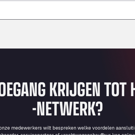
–
–
–
TOEGANG KRIJGEN TOT
-NETWERK?
 onze medewerkers wilt bespreken welke voordelen aansluit