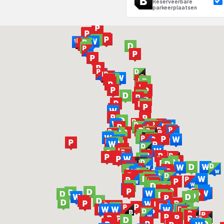
Reserveerbare
parkeerplaatsen