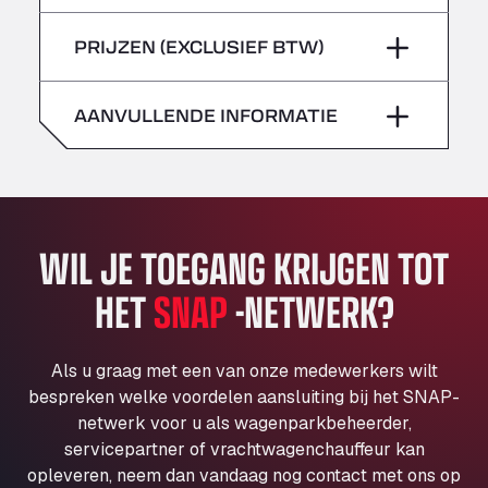
Klaverbladstaat 21, 3560
vrijdag
–
zondag
–
PRIJZEN (EXCLUSIEF BTW)
American Truck Wash
zaterdag
–
Av. des Etats-Unis 90, 6041
Andamur Guarroman
AANVULLENDE INFORMATIE
zondag
–
Aut. A4 Salida 288 Pol. Ind. del Guadiel, 23210
Andamur La Junquera
AP7 Salida 2, C/ Bassegoda, 4, 17700
Andamur Pamplona
WIL JE TOEGANG KRIJGEN TOT
A-15 Salida Imarcoain, 31119
Andamur San Roman II
HET
SNAP
-NETWERK?
Aut A1 Exit 385, 01207
Anglia Motel
Washway Road, PE12 8LT
Als u graag met een van onze medewerkers wilt
Anpol Sp. z o.o.
bespreken welke voordelen aansluiting bij het SNAP-
Ul. Torunska 147, 85884
netwerk voor u als wagenparkbeheerder,
Aqua Ariva GmbH
servicepartner of vrachtwagenchauffeur kan
opleveren, neem dan vandaag nog contact met ons op
Marie-Curie-Straße 24, 68219