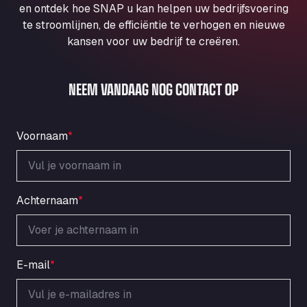
en ontdek hoe SNAP u kan helpen uw bedrijfsvoering
Aral Autohof Bockel
te stroomlijnen, de efficiëntie te verhogen en nieuwe
An der Autobahn 1, 27404
kansen voor uw bedrijf te creëren.
ARAL Autohof Bockenem
Oppelner Str. 1, 31167
ARAL Autohof Merklingen
NEEM VANDAAG NOG CONTACT OP
Nellinger Str. 24, 89188
ARAL Autohof Preis
Voornaam
*
Schellweilerstraße 1, 66871
ARAL Tankstelle - XXL Truckwash.de
GmbH
Obernburger Str. 127, 63811
Achternaam
*
Ardleigh South Services
a120 westbound, CO77SL
Area 47 Hermanos Rico
Autovia A4 km 47, 28300
E-mail
*
Area de Servicio Agetrans
Autovia del Mediterraneo , 30850