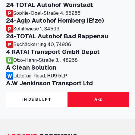
24 TOTAL Autohof Worrstadt
Sophie-Opel-Straße 4, 55286
24-Agip Autohof Homberg (Efze)
Schilfwiese 1, 34593
24-TOTAL Autohof Bad Rappenau
Buchäckerring 40, 74906
4 RATAI Transport GmbH Depot
Otto-Hahn-Straße 3, , 48268
A Clean Solution
Littlefair Road, HU9 5LP
A.W Jenkinson Transport Ltd
Progress House, ME11 5GA
A+G Nettetal - Depot Parking
IN DE BUURT
A-Z
Am Panneschopp 7, 41334
A1 Truckstop Colsterworth Ltd
A151, Bourne Road, NG33 5JN
A14 Ellington Truck Wash - R J Hawkins