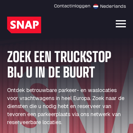
Contact
Inloggen
Nederlands
Menu
ZOEK EEN TRUCKSTOP
BIJ U IN DE BUURT
Ontdek betrouwbare parkeer- en waslocaties
voor vrachtwagens in heel Europa. Zoek naar de
diensten die u nodig hebt en reserveer van
tevoren een parkeerplaats via ons netwerk van
reserveerbare locaties.